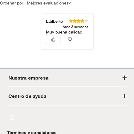
Ordenar por:
Mejores evaluaciones
Edilberto
hace 3 semanas
Muy buena calidad
Nuestra empresa
Centro de ayuda
Acerca de Crate
Tiendas
Cambios y devoluciones
Libro de Reclamaciones
Términos y condiciones