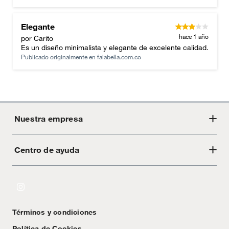
Elegante
hace 1 año
por Carito
Es un diseño minimalista y elegante de excelente calidad.
Publicado originalmente en
falabella.com.co
Nuestra empresa
Centro de ayuda
Acerca de Crate
Tiendas
Cambios y devoluciones
Libro de Reclamaciones
Términos y condiciones
Textos Legales
Política de Cookies