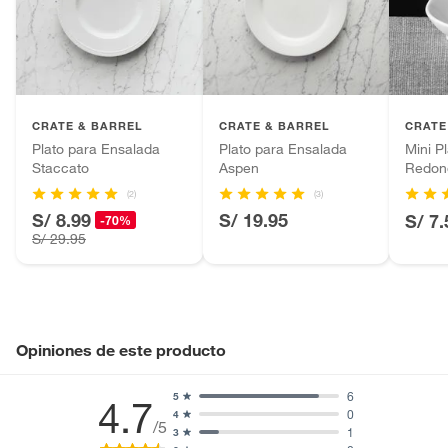
Productos hechos a medida.
Pinturas de color a pedido.
Plantas.
Productos que hayan sido previamente instalados.
CRATE & BARREL
CRATE & BARREL
CRATE
Baterías de auto.
Plato para Ensalada
Plato para Ensalada
Mini P
Motocicletas y bicicletas motorizadas.
Staccato
Aspen
Redon
Licores y cigarros electrónicos.
(2)
(3)
S/ 8.99
S/ 19.95
S/ 7.
-70%
S/ 29.95
Opiniones de este producto
6
5
4.7
0
4
/5
1
3