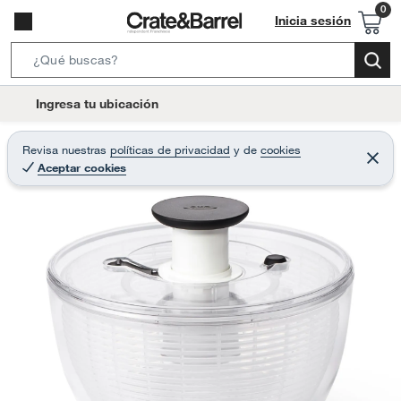
Inicia sesión
S
e
l
Ingresa tu ubicación
a
o
r
c
Revisa nuestras
políticas de privacidad
y
de
cookies
c
C
a
Aceptar cookies
e
h
r
t
r
B
a
i
r
a
o
r
n
-
i
c
o
n