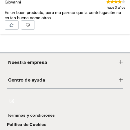
Giovanni
hace 3 años
Es un buen producto, pero me parece que la centrifugación no
es tan buena como otros
Nuestra empresa
Centro de ayuda
Acerca de Crate
Tiendas
Cambios y devoluciones
Libro de Reclamaciones
Términos y condiciones
Textos Legales
Política de Cookies