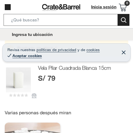
Inicia sesión
S
e
l
Ingresa tu ubicación
a
o
r
c
Producto sin stock :(
Revisa nuestras
políticas de privacidad
y
de
cookies
c
C
a
Aceptar cookies
e
h
r
t
r
B
Vela Pilar Cuadrada Blanca 15cm
a
i
r
a
S/ 79
o
r
n
-
(0)
i
c
o
Varias personas después miran
n