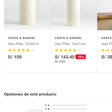
CRATE & BARREL
CRATE & BARREL
CRATE
Vela Pillar 15x30cm
Vela Pillar 15x41cm
Vela P
(2)
(1)
S/ 159
S/ 143.40
S/ 3
-40%
S/ 239
Opiniones de este producto
5
4