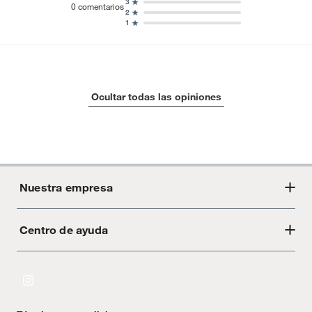
3
0
comentarios
2
1
Ocultar todas las opiniones
Nuestra empresa
Centro de ayuda
Acerca de Crate
Tiendas
Cambios y devoluciones
Libro de Reclamaciones