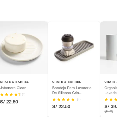
los recibes para hacer una devolución.
 diferentes, otras con restricciones y algunas
son:
edores tienen:
ros productos para asfalto, hormigón, albañilería.
tros productos para asfalto.
ésticos, tecnología, línea blanca, colchones, muebles,
inión
CRATE & BARREL
CRATE & BARREL
CRATE 
Jabonera Clean
Bandeja Para Lavatorio
Organi
De Silicona Gris
Lavade
(4)
Interdesign
Chet
(4)
S/ 22.50
, suplementos alimenticios, vitaminas.
S/ 22.50
S/ 39
S/ 79
as de baño con señales de uso, sin empaques, etiquetas o