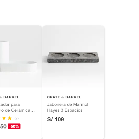
& BARREL
CRATE & BARREL
zador para
Jabonera de Mármol
ro de Cerámica
Hayes 3 Espacios
(2)
S/ 109
.50
-50%