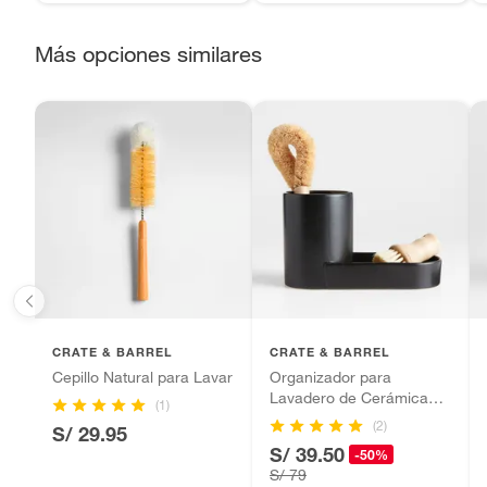
sellos.
Alimentos, bebidas, fórmulas y leches para bebés.
Más opciones similares
Productos hechos a medida.
Pinturas de color a pedido.
Plantas.
Productos que hayan sido previamente instalados.
Baterías de auto.
Motocicletas y bicicletas motorizadas.
Licores y cigarros electrónicos.
CRATE & BARREL
CRATE & BARREL
Cepillo Natural para Lavar
Organizador para
Lavadero de Cerámica
(1)
Chet
(2)
S/ 29.95
S/ 39.50
-50%
S/ 79