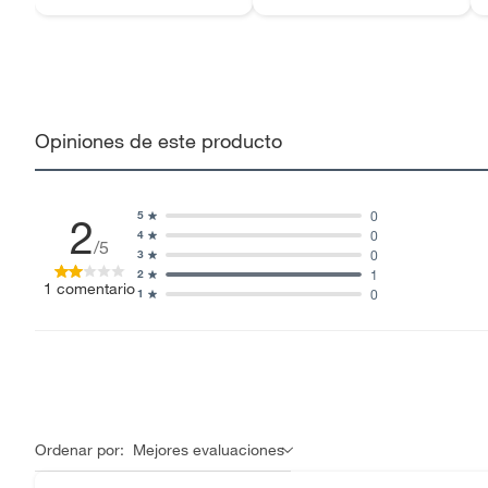
Opiniones de este producto
0
5
2
0
4
/5
0
3
1
2
1
comentario
0
1
Ordenar por:
Mejores evaluaciones