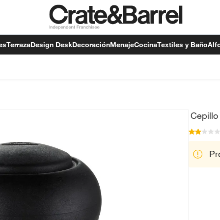
es
Terraza
Design Desk
Decoración
Menaje
Cocina
Textiles y Baño
Alf
Cepill
Pr