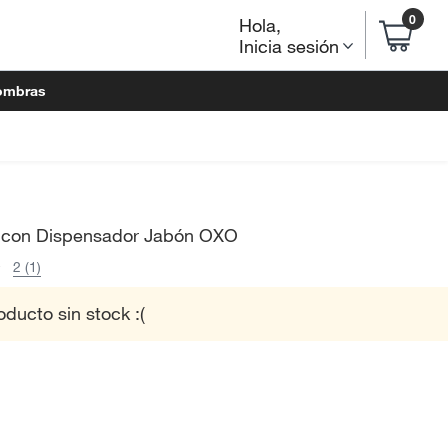
0
Hola
,
Inicia sesión
ombras
o con Dispensador Jabón OXO
2 (1)
oducto sin stock :(