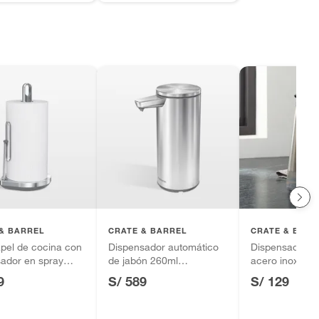
& BARREL
CRATE & BARREL
CRATE & BARR
pel de cocina con
Dispensador automático
Dispensador d
ador en spray
de jabón 260ml
acero inoxida
human
SimpleHuman
9
S/ 589
S/ 129