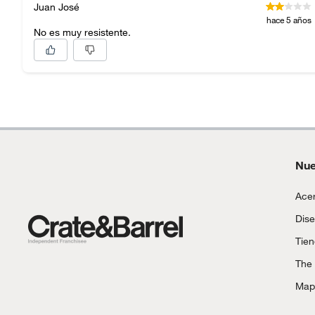
Juan José
hace 5 años
No es muy resistente.
Nue
Acer
Dise
Tie
The
Mapa