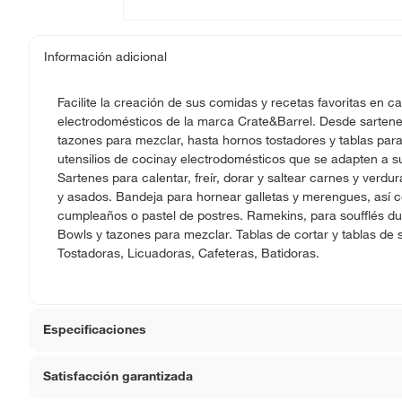
Información adicional
Facilite la creación de sus comidas y recetas favoritas en ca
electrodomésticos de la marca Crate&Barrel. Desde sartenes 
tazones para mezclar, hasta hornos tostadores y tablas para
utensilios de cocinay electrodomésticos que se adapten a su
Sartenes para calentar, freír, dorar y saltear carnes y verdu
y asados. Bandeja para hornear galletas y merengues, así 
cumpleaños o pastel de postres. Ramekins, para soufflés dul
Bowls y tazones para mezclar. Tablas de cortar y tablas de 
Tostadoras, Licuadoras, Cafeteras, Batidoras.
Especificaciones
Satisfacción garantizada
Modelo
10685