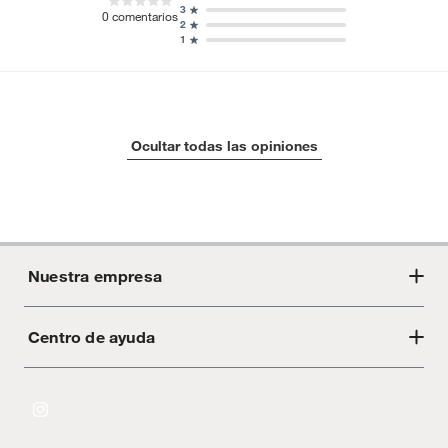
3
0
comentarios
2
1
Ocultar todas las opiniones
Nuestra empresa
Centro de ayuda
Acerca de Crate
Tiendas
Cambios y devoluciones
Libro de Reclamaciones