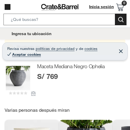
Inicia sesión
S
e
l
Ingresa tu ubicación
a
o
r
c
Producto sin stock :(
Revisa nuestras
políticas de privacidad
y
de
cookies
c
C
a
Aceptar cookies
e
h
r
t
r
B
Maceta Mediana Negro Ophelia
a
i
r
a
S/ 769
o
r
n
-
(0)
i
c
o
Varias personas después miran
n