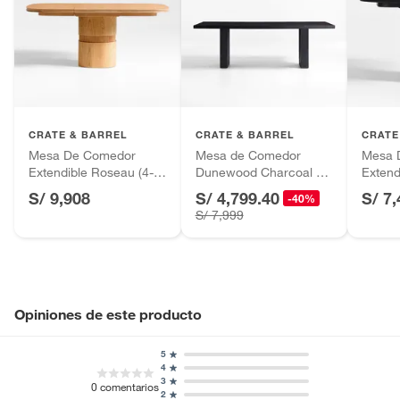
baño con señales de uso, sin empaques, etiquetas o sellos.
Alimentos, bebidas, fórmulas y leches para bebés.
Productos hechos a medida.
Pinturas de color a pedido.
Plantas.
Productos que hayan sido previamente instalados.
CRATE & BARREL
CRATE & BARREL
CRATE
Baterías de auto.
Mesa De Comedor
Mesa de Comedor
Mesa 
Extendible Roseau (4-6
Dunewood Charcoal de
Extend
Motocicletas y bicicletas motorizadas.
Puestos)
Madera de Mango (6
Puesto
S/ 9,908
S/ 4,799.40
S/ 7
Licores y cigarros electrónicos.
-40%
Puestos)
S/ 7,999
Opiniones de este producto
5
4
3
0
comentarios
2