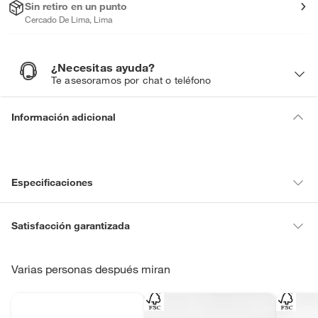
Sin retiro en un punto
Cercado De Lima, Lima
¿Necesitas ayuda?
¿
N
Te asesoramos por chat o teléfono
e
c
e
s
i
Información adicional
t
a
s
a
y
u
d
a
?
Especificaciones
Condicion del
Nuevo
Satisfacción garantizada
producto
La mayoría de los productos tienen
30 días desde que los recibes
para hacer una devolución.
Varias personas después miran
Garantía del
12
Sin embargo, tenemos categorías que cuentan con plazos diferentes,
proveedor en
otras con restricciones y algunas que no se pueden devolver ni
meses
cambiar. Conoce cuáles son: