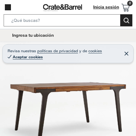
Inicia sesión
S
e
l
Ingresa tu ubicación
a
o
r
c
Revisa nuestras
políticas de privacidad
y
de
cookies
c
C
a
Aceptar cookies
e
h
r
t
r
B
a
i
r
a
o
r
n
-
i
c
o
n