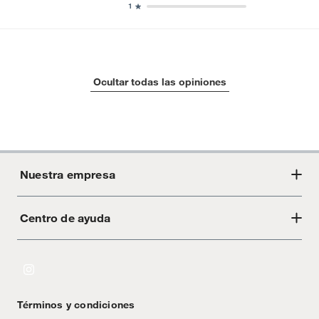
1
Ocultar todas las opiniones
Nuestra empresa
Centro de ayuda
Acerca de Crate
Tiendas
Cambios y devoluciones
Libro de Reclamaciones
Términos y condiciones