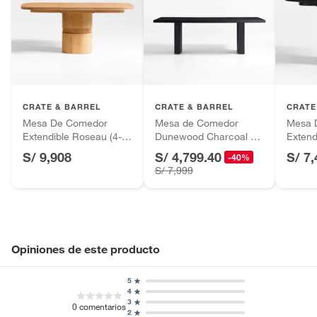
Alto
75cm
baño con señales de uso, sin empaques, etiquetas o sellos.
Alimentos, bebidas, fórmulas y leches para bebés.
Productos hechos a medida.
Pinturas de color a pedido.
Plantas.
Productos que hayan sido previamente instalados.
CRATE & BARREL
CRATE & BARREL
CRATE
Baterías de auto.
Mesa De Comedor
Mesa de Comedor
Mesa 
Extendible Roseau (4-6
Dunewood Charcoal de
Extend
Motocicletas y bicicletas motorizadas.
Puestos)
Madera de Mango (6
Puesto
S/ 9,908
S/ 4,799.40
S/ 7
Licores y cigarros electrónicos.
-40%
Puestos)
S/ 7,999
Opiniones de este producto
5
4
3
0
comentarios
2