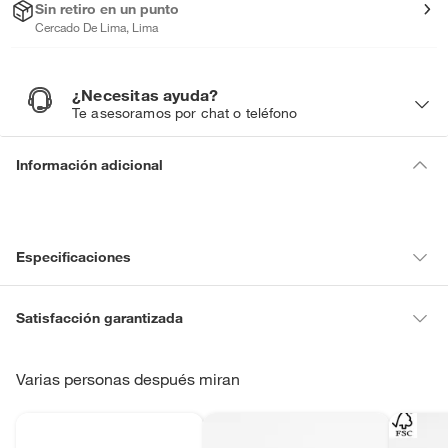
Sin retiro en un punto
Cercado De Lima, Lima
¿Necesitas ayuda?
¿
N
Te asesoramos por chat o teléfono
e
c
e
s
i
Información adicional
t
a
s
a
y
u
d
a
?
Especificaciones
Condicion del
Nuevo
Satisfacción garantizada
producto
La mayoría de los productos tienen
30 días desde que los recibes
para hacer una devolución.
Varias personas después miran
Garantía del
12
Sin embargo, tenemos categorías que cuentan con plazos diferentes,
proveedor en
otras con restricciones y algunas que no se pueden devolver ni
meses
cambiar. Conoce cuáles son: