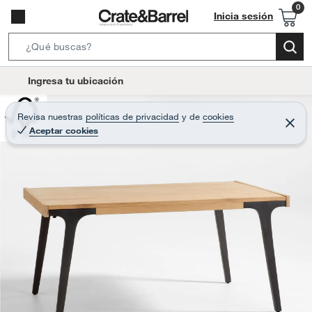
Inicia sesión
S
e
l
Ingresa tu ubicación
a
o
r
c
Revisa nuestras
políticas de privacidad
y
de
cookies
c
C
a
Aceptar cookies
e
h
r
t
r
B
a
i
r
a
o
r
n
-
i
c
o
n