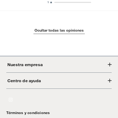
1
Ocultar todas las opiniones
Nuestra empresa
Centro de ayuda
Acerca de Crate
Tiendas
Cambios y devoluciones
Libro de Reclamaciones
Términos y condiciones