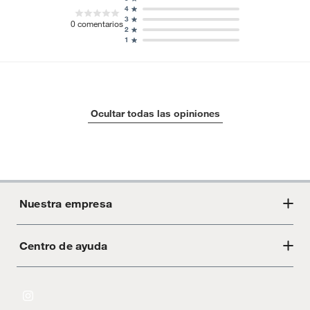
4
3
0
comentarios
2
1
Ocultar todas las opiniones
Nuestra empresa
Centro de ayuda
Acerca de Crate
Tiendas
Cambios y devoluciones