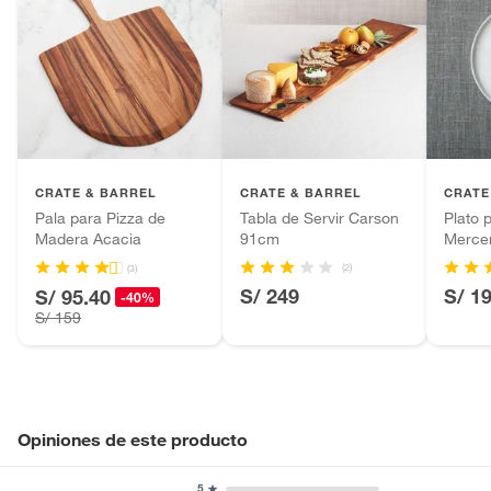
CRATE & BARREL
CRATE & BARREL
CRATE
Pala para Pizza de
Tabla de Servir Carson
Plato 
Madera Acacia
91cm
Merce
(2)
(3)
S/ 249
S/ 1
S/ 95.40
-40%
S/ 159
Opiniones de este producto
5