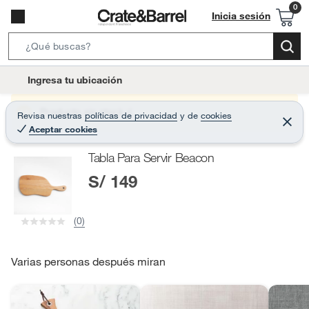
Inicia sesión
S
e
l
Ingresa tu ubicación
a
o
r
c
Producto sin stock :(
Revisa nuestras
políticas de privacidad
y
de
cookies
c
C
a
Aceptar cookies
e
h
r
t
r
B
Tabla Para Servir Beacon
a
i
r
a
S/ 149
o
r
n
-
(0)
i
c
o
Varias personas después miran
n