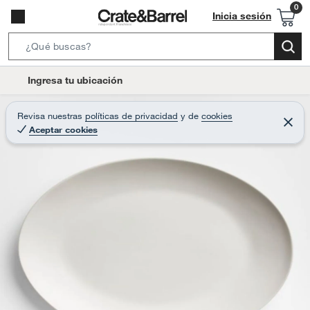
Inicia sesión
S
e
l
Ingresa tu ubicación
a
o
r
c
Revisa nuestras
políticas de privacidad
y
de
cookies
c
C
a
Aceptar cookies
e
h
r
t
r
B
a
i
r
a
o
r
n
-
i
c
o
n