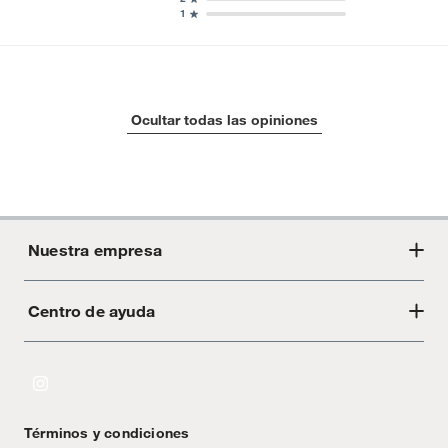
1
Ocultar todas las opiniones
Nuestra empresa
Centro de ayuda
Acerca de Crate
Tiendas
Cambios y devoluciones
Libro de Reclamaciones
Términos y condiciones