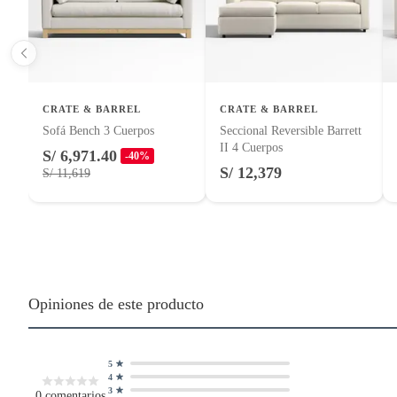
Productos vendidos por
Sodimac
tienen:
Material del tapiz
Poliéste
48 horas: cemento, mezclas de hormigón, morteros, yeso y otros prod
7 días: productos eléctricos o a combustión, electrodomésticos, tecno
No se pueden devolver o cambiar bajo cambio de opinión
Modelo
273938
CRATE & BARREL
CRATE & BARREL
Productos de compra internacional.
Sofá Bench 3 Cuerpos
Seccional Reversible Barrett
Productos comprados en Outlet Atocongo.
Hecho en
Estados
II 4 Cuerpos
S/ 6,971.40
-40%
Productos perecibles como alimentos, bebidas, medicamentos, suplem
S/ 12,379
S/ 11,619
Productos digitales (descarga inmediata).
Color
Gris Cla
Por motivos de salubridad, la ropa interior inferior y ropas de baño 
Alimentos, bebidas, fórmulas y leches para bebés.
Productos hechos a medida.
Ancho
224cm
Pinturas de color a pedido.
Plantas.
Opiniones de este producto
Alto
79cm
Productos que hayan sido previamente instalados.
Baterías de auto.
5
Profundidad total
110cm
Motocicletas y bicicletas motorizadas.
4
3
Licores y cigarros electrónicos.
0
comentarios