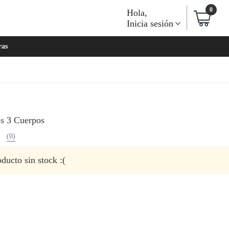
0
Hola
,
Inicia sesión
ras
is 3 Cuerpos
(0)
ducto sin stock :(