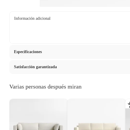
Información adicional
Especificaciones
Satisfacción garantizada
Condicion del producto
Nuevo
La mayoría de los productos tienen
30 días desde que los rec
Varias personas después miran
Color básico
Gris
Sin embargo, tenemos categorías que cuentan con plazos diferen
devolver ni cambiar. Conoce cuáles son:
Tipo
Sofás
Productos vendidos por
Falabella, Tottus y otros vendedores
48 horas: cemento, mezclas de hormigón, morteros, yeso y otros prod
7 días: colchones y productos de combustión.
Material de la estructura
Madera