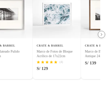
& BARREL
CRATE & BARREL
CRATE & BARR
lateado Pulido
Marco de Fotos de Bloque
Marco de Bronce
m
Acrílico de 17x22cm
Antique 24x24c
(4)
S/ 139
S/ 129