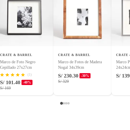
CRATE & BARREL
CRATE & BARREL
CRATE 
Marco de Foto Negro
Marco de Fotos de Madera
Marco P
Cepillado 27x27cm
Nogal 34x39cm
24x24c
(1)
S/ 230.30
S/ 139
-30%
S/ 329
S/ 101.40
-40%
S/ 169