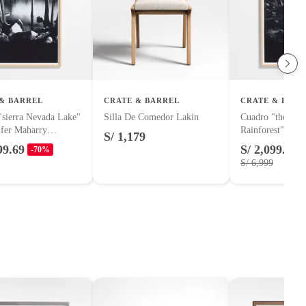
& BARREL
CRATE & BARREL
CRATE & BARR
"sierra Nevada Lake"
Silla De Comedor Lakin
Cuadro "the Gre
ifer Maharry
Rainforest" By J
S/ 1,179
2cm
Maharry 102x1
99.69
S/ 2,099.69
-70%
S/ 6,999