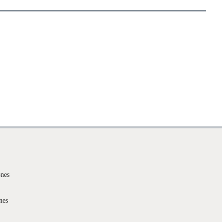
ones
nes