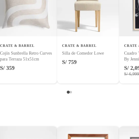
uctos para asfalto.
logía, línea blanca, colchones, muebles, bicicletas y máquinas.
CRATE & BARREL
CRATE & BARREL
CRATE 
Cojín Sunbrella Retro Curves
Silla de Comedor Lowe
Cuadro 
 Unidos
para Terraza 51x51cm
By Jenn
S/ 759
entos alimenticios, vitaminas.
102x15
S/ 359
S/ 2,0
S/ 6,999
con señales de uso, sin empaques, etiquetas o sellos.