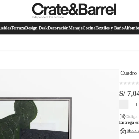
ebles
Terraza
Design Desk
Decoración
Menaje
Cocina
Textiles y Baño
Alfomb
Cuadro 
S/ 7,0
−
Código:
Entrega e
Stock 