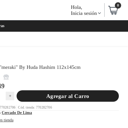
0
Hola
,
Inicia sesión
ras
"meraki" By Huda Hashim 112x145cm
(0)
49
Agregar al Carro
+
 770282706
Cód. tienda: 770282706
n
Cercado De Lima
en tienda