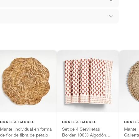
los recibes para hacer una devolución.
 diferentes, otras con restricciones y algunas
son:
edores tienen:
ros productos para asfalto, hormigón, albañilería.
tros productos para asfalto.
ésticos, tecnología, línea blanca, colchones, muebles,
tas
inión
CRATE & BARREL
CRATE & BARREL
CRATE 
Mantel individual en forma
Set de 4 Servilletas
Mantel 
ca
de flor de fibra de pétalo
Border 100% Algodón
Calien