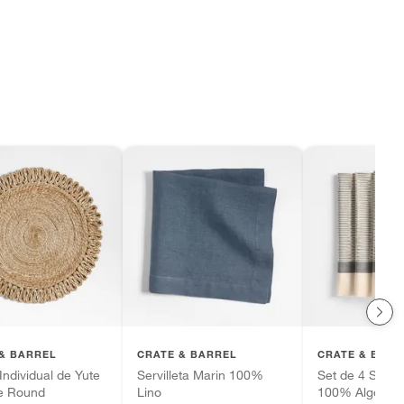
& BARREL
CRATE & BARREL
CRATE & BARR
Individual de Yute
Servilleta Marin 100%
Set de 4 Servill
te Round
Lino
100% Algodón