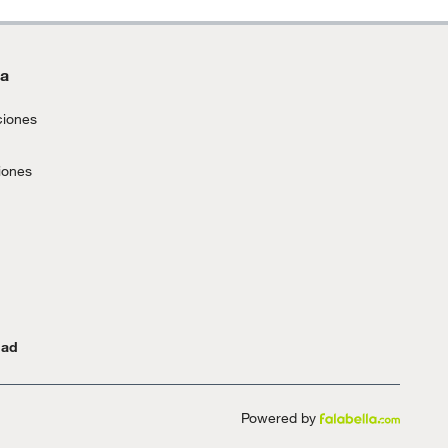
da
ciones
iones
dad
Powered by