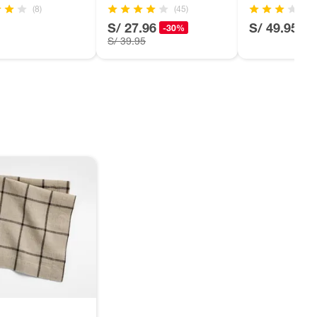
(8)
(45)
S/ 27.96
S/ 49.95
-30%
S/ 39.95