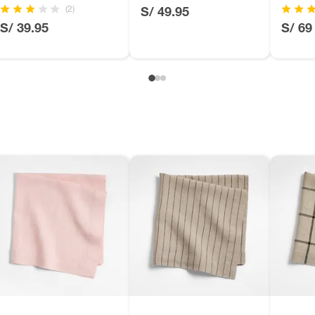
Orgánico
(2)
S/ 49.95
, suplementos alimenticios, vitaminas.
S/ 39.95
S/ 69
ca
as de baño con señales de uso, sin empaques, etiquetas o