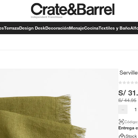
es
Terraza
Design Desk
Decoración
Menaje
Cocina
Textiles y Baño
Alf
Servill
S/ 31
S/ 44.95
−
Código
Entrega 
Stock 