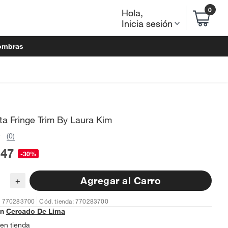
0
Hola
,
Inicia sesión
ombras
eta Fringe Trim By Laura Kim
(0)
.47
-30%
Agregar al Carro
+
: 770283700
Cód. tienda: 770283700
en
Cercado De Lima
en tienda