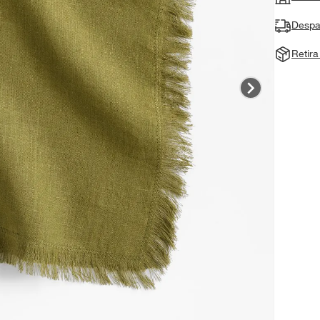
Despa
Retir