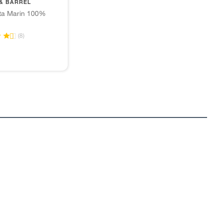
& BARREL
eta Marin 100%
(8)