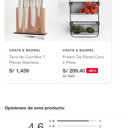
CRATE & BARREL
CRATE & BARREL
Taco de Cuchillos 7
Frutero De Pared Cora
Piezas Stainless
2 Pisos
Schmidt Brothers
S/ 1,459
S/ 209.40
-40%
S/ 349
Opiniones de este producto
4
5
4.6
0
4