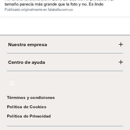
tamaño parecía más grande que la foto y no. Es lindo
Publicado originalmente en
falabella.com.co
Nuestra empresa
Centro de ayuda
Acerca de Crate
Tiendas
Cambios y devoluciones
Libro de Reclamaciones
Términos y condiciones
Textos Legales
Política de Cookies
Política de Privacidad