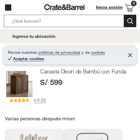
Inicia sesión
S
e
l
Ingresa tu ubicación
a
o
r
c
Producto sin stock :(
Revisa nuestras
políticas de privacidad
y
de
cookies
c
C
a
Aceptar cookies
e
h
r
t
r
B
Canasta Dixon de Bambú con Funda
a
i
r
a
S/ 599
o
r
n
-
4.6 (5)
i
c
o
Varias personas después miran
n