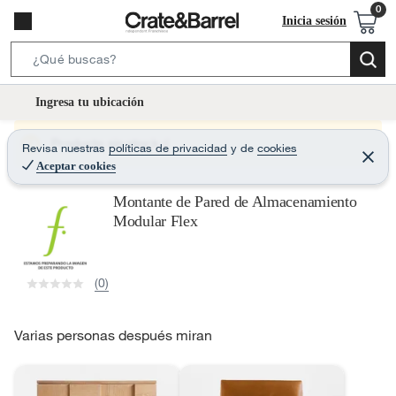
Inicia sesión
S
e
l
Ingresa tu ubicación
a
o
r
c
Producto sin stock :(
Revisa nuestras
políticas de privacidad
y
de
cookies
c
C
a
e
Aceptar cookies
h
r
t
r
B
Montante de Pared de Almacenamiento
a
i
r
a
Modular Flex
o
r
n
-
(0)
i
c
o
Varias personas después miran
n