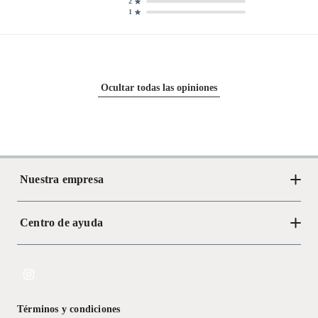
2
1
Ocultar todas las opiniones
Nuestra empresa
Centro de ayuda
Acerca de Crate
Tiendas
Cambios y devoluciones
Libro de Reclamaciones
Términos y condiciones