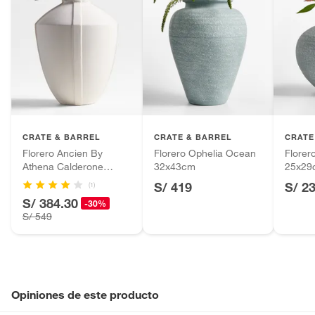
CRATE & BARREL
CRATE & BARREL
CRATE
Florero Ancien By
Florero Ophelia Ocean
Florer
Athena Calderone
32x43cm
25x29
43cm
S/ 419
S/ 2
(1)
S/ 384.30
-30%
S/ 549
Opiniones de este producto