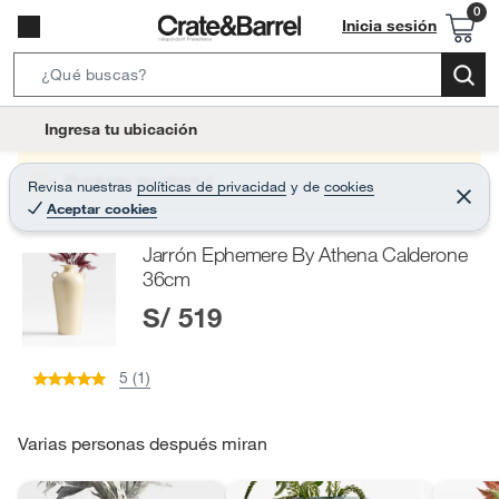
Inicia sesión
S
e
l
Ingresa tu ubicación
a
o
r
c
Producto sin stock :(
Revisa nuestras
políticas de privacidad
y
de
cookies
c
C
a
Aceptar cookies
e
h
r
t
r
B
Jarrón Ephemere By Athena Calderone
a
i
r
a
36cm
o
r
S/ 519
n
-
i
5 (1)
c
o
Varias personas después miran
n