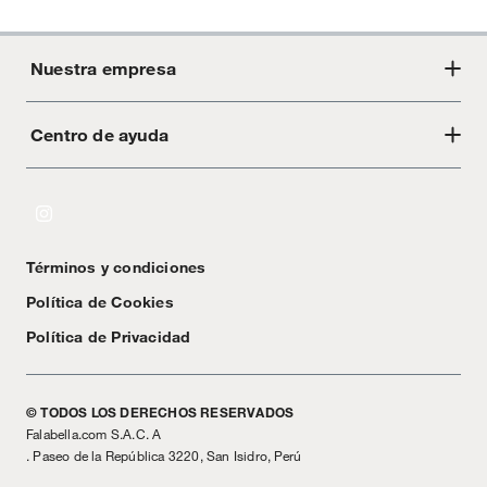
Nuestra empresa
Centro de ayuda
Acerca de Crate
Tiendas
Cambios y devoluciones
Libro de Reclamaciones
Términos y condiciones
Textos Legales
Política de Cookies
Política de Privacidad
© TODOS LOS DERECHOS RESERVADOS
Falabella.com S.A.C. A
. Paseo de la República 3220, San Isidro, Perú