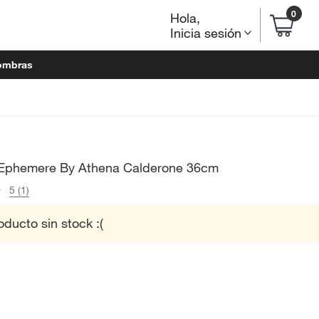
0
Hola
,
Inicia sesión
ombras
 Ephemere By Athena Calderone 36cm
5 (1)
oducto sin stock :(