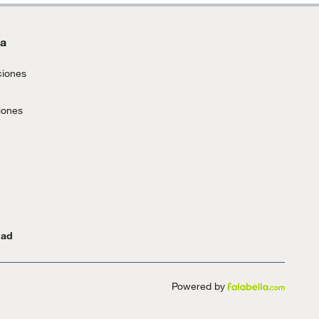
da
ciones
iones
dad
Powered by