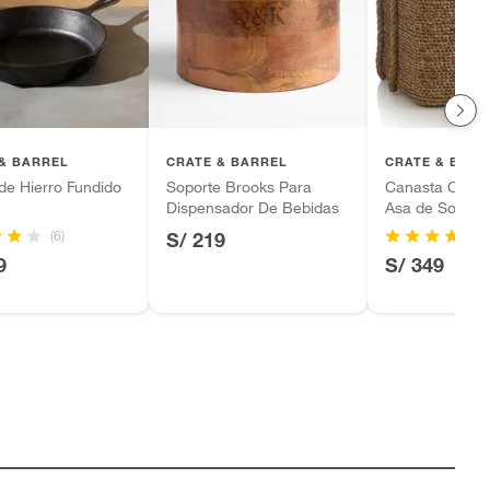
& BARREL
CRATE & BARREL
CRATE & BARR
de Hierro Fundido
Soporte Brooks Para
Canasta Cuad
Dispensador De Bebidas
Asa de Soga Ty
(6)
S/ 219
9
S/ 349