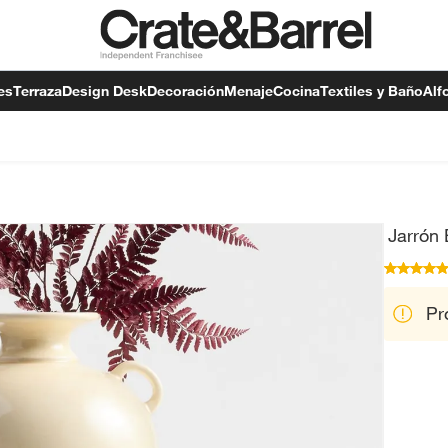
es
Terraza
Design Desk
Decoración
Menaje
Cocina
Textiles y Baño
Alf
Jarrón
Pr