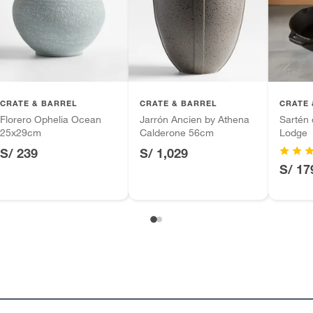
ca
tros productos para asfalto.
ésticos, tecnología, línea blanca, colchones, muebles,
inión
CRATE & BARREL
CRATE & BARREL
CRATE 
Florero Ophelia Ocean
Jarrón Ancien by Athena
Sartén 
25x29cm
Calderone 56cm
Lodge
S/ 239
S/ 1,029
, suplementos alimenticios, vitaminas.
S/ 17
as de baño con señales de uso, sin empaques, etiquetas o