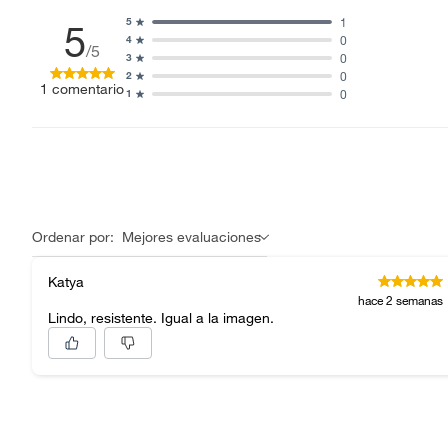
Baterías de auto.
1
5
5
Motocicletas y bicicletas motorizadas.
0
4
/5
0
3
Licores y cigarros electrónicos.
0
2
1
comentario
0
1
Ordenar por:
Mejores evaluaciones
Katya
hace 2 semanas
Lindo, resistente. Igual a la imagen.