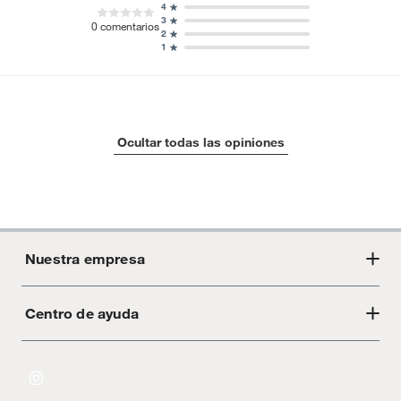
4
3
0
comentarios
2
1
Ocultar todas las opiniones
Nuestra empresa
Centro de ayuda
Acerca de Crate
Tiendas
Cambios y devoluciones