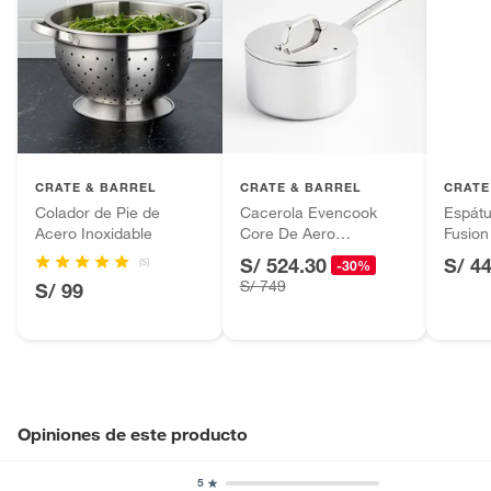
CRATE & BARREL
CRATE & BARREL
CRATE
Colador de Pie de
Cacerola Evencook
Espát
Acero Inoxidable
Core De Aero
Fusion
Inoxidable
Inoxid
S/ 524.30
S/ 4
(5)
-30%
S/ 749
S/ 99
Opiniones de este producto
5