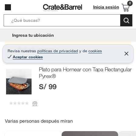
Inicia sesión
S
e
l
Ingresa tu ubicación
a
o
r
c
Producto sin stock :(
Revisa nuestras
políticas de privacidad
y
de
cookies
c
C
a
Aceptar cookies
e
h
r
t
r
B
Plato para Hornear con Tapa Rectangular
a
i
r
a
Pyrex®
o
r
S/ 99
n
-
i
(0)
c
o
Varias personas después miran
n