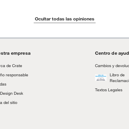
tros productos para asfalto.
Ocultar todas las opiniones
ésticos, tecnología, línea blanca, colchones, muebles,
inión
stra empresa
Centro de ayu
, suplementos alimenticios, vitaminas.
ca de Crate
Cambios y devolu
as de baño con señales de uso, sin empaques, etiquetas o
ño responsable
Libro de
Reclamac
ndas
Textos Legales
 Design Desk
 del sitio