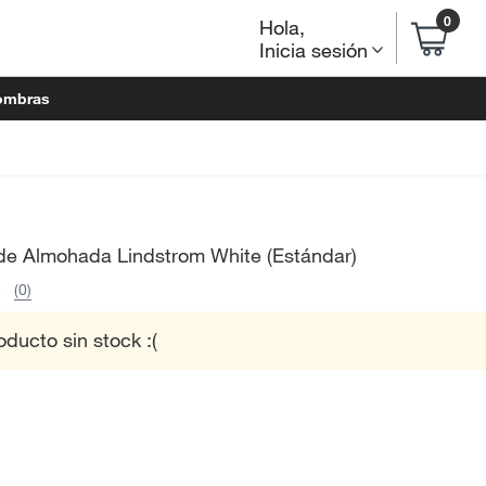
0
Hola
,
Inicia sesión
ombras
de Almohada Lindstrom White (Estándar)
(0)
oducto sin stock :(