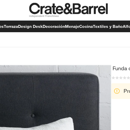
es
Terraza
Design Desk
Decoración
Menaje
Cocina
Textiles y Baño
Alf
Funda 
Pr