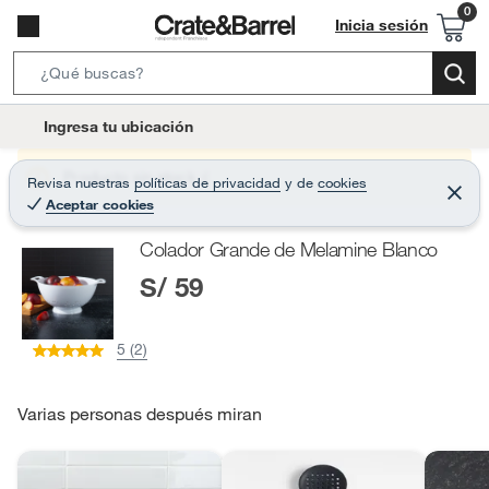
Inicia sesión
S
e
l
Ingresa tu ubicación
a
o
r
c
Producto sin stock :(
Revisa nuestras
políticas de privacidad
y
de
cookies
c
C
a
Aceptar cookies
e
h
r
t
r
B
Colador Grande de Melamine Blanco
a
i
r
a
S/ 59
o
r
n
-
5 (2)
i
c
o
Varias personas después miran
n