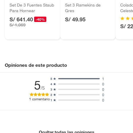
Baterías de auto.
Set De 3 Fuentes Staub
Set 3 Ramekins de
Colado
Para Hornear
Gres
Celest
Motocicletas y bicicletas motorizadas.
S/ 641.40
S/ 49.95
Licores y cigarros electrónicos.
-40%
S/ 1,069
S/ 2
Opiniones de este producto
1
5
5
0
4
/5
0
3
0
2
1
comentario
0
1
Ocultar todas las opiniones