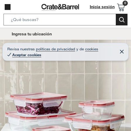
Inicia sesión
S
e
l
Ingresa tu ubicación
a
o
r
c
Revisa nuestras
políticas de privacidad
y
de
cookies
c
C
a
Aceptar cookies
e
h
r
t
r
B
a
i
r
a
o
r
n
-
i
c
o
n