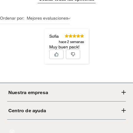
Ordenar por:
Mejores evaluaciones
Sofia
hace 2 semanas
Muy buen pack!
Nuestra empresa
Centro de ayuda
Acerca de Crate
Tiendas
Cambios y devoluciones