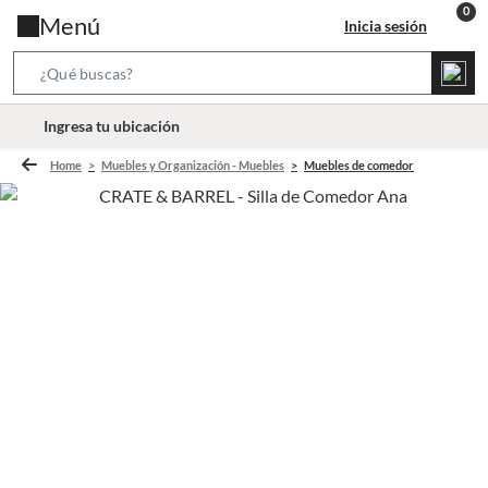
Menú
Inicia sesión
S
e
l
Ingresa tu ubicación
a
o
r
Home
Muebles y Organización - Muebles
Muebles de comedor
c
c
a
h
t
B
i
a
o
r
n
-
i
c
o
n