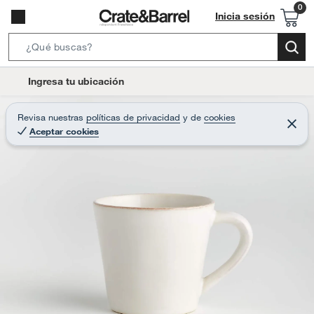
Inicia sesión
S
e
l
Ingresa tu ubicación
a
o
r
c
Revisa nuestras
políticas de privacidad
y
de
cookies
c
C
a
Aceptar cookies
e
h
r
t
r
B
a
i
r
a
o
r
n
-
i
c
o
n