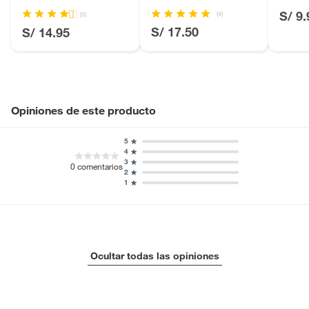
Blanc
S/ 9.
(4)
(3)
Licores y cigarros electrónicos.
S/ 17.50
S/ 14.95
Opiniones de este producto
5
4
3
0
comentarios
2
1
Ocultar todas las opiniones