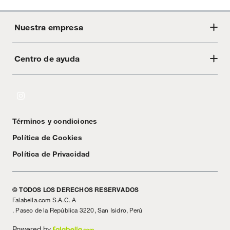
Nuestra empresa
Centro de ayuda
Acerca de Crate
Tiendas
Cambios y devoluciones
Libro de Reclamaciones
Términos y condiciones
Textos Legales
Política de Cookies
Política de Privacidad
© TODOS LOS DERECHOS RESERVADOS
Falabella.com S.A.C. A
. Paseo de la República 3220, San Isidro, Perú
Powered by