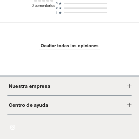
3
0
comentarios
2
1
Ocultar todas las opiniones
Nuestra empresa
Centro de ayuda
Acerca de Crate
Tiendas
Cambios y devoluciones
Libro de Reclamaciones