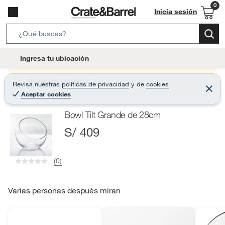
Inicia sesión
S
e
l
Ingresa tu ubicación
a
o
r
c
Producto sin stock :(
Revisa nuestras
políticas de privacidad
y
de
cookies
c
C
a
Aceptar cookies
e
h
r
t
r
B
Bowl Tilt Grande de 28cm
a
i
r
a
S/ 409
o
r
n
-
(0)
i
c
o
Varias personas después miran
n