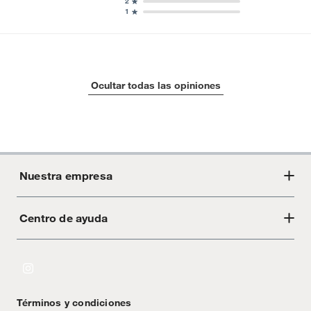
2
1
Ocultar todas las opiniones
Nuestra empresa
Centro de ayuda
Acerca de Crate
Tiendas
Cambios y devoluciones
Libro de Reclamaciones
Términos y condiciones