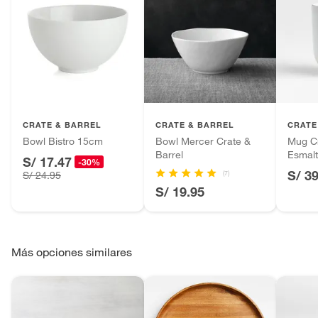
CRATE & BARREL
CRATE & BARREL
CRATE
Bowl Bistro 15cm
Bowl Mercer Crate &
Mug Cr
Barrel
Esmal
S/ 17.47
-30%
S/ 3
(7)
S/ 24.95
S/ 19.95
Más opciones similares