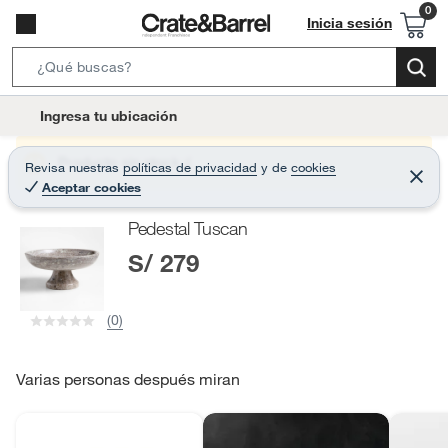
Inicia sesión
S
e
l
Ingresa tu ubicación
a
o
r
c
Producto sin stock :(
Revisa nuestras
políticas de privacidad
y
de
cookies
c
C
a
Aceptar cookies
e
h
r
t
r
B
Pedestal Tuscan
a
i
r
a
S/ 279
o
r
n
-
(0)
i
c
o
Varias personas después miran
n