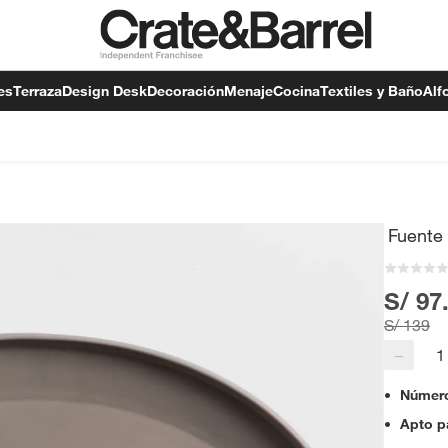
es
Terraza
Design Desk
Decoración
Menaje
Cocina
Textiles y Baño
Alf
Fuente 
S/ 97
S/ 139
−
Número
Apto pa