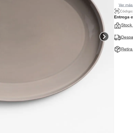
Ver más
Código
Entrega 
Stock 
Despa
Retir