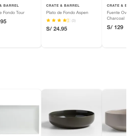
& BARREL
CRATE & BARREL
CRATE & BARR
e Fondo Tour
Plato de Fondo Aspen
Fuente Ovalada
Charcoal
(3)
.95
S/ 129
S/ 24.95