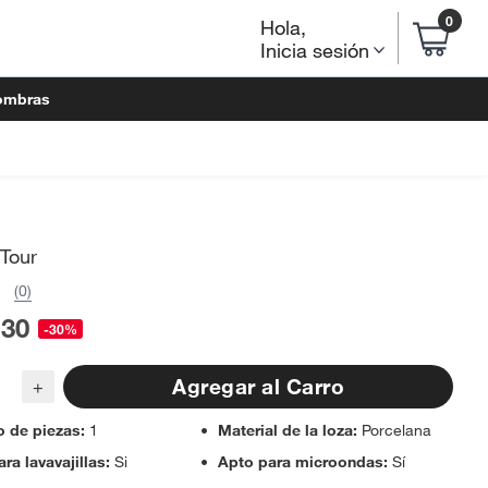
0
Hola
,
Inicia sesión
ombras
Tour
(0)
.30
-30%
Agregar al Carro
+
 de piezas
:
1
Material de la loza
:
Porcelana
ra lavavajillas
:
Si
Apto para microondas
:
Sí