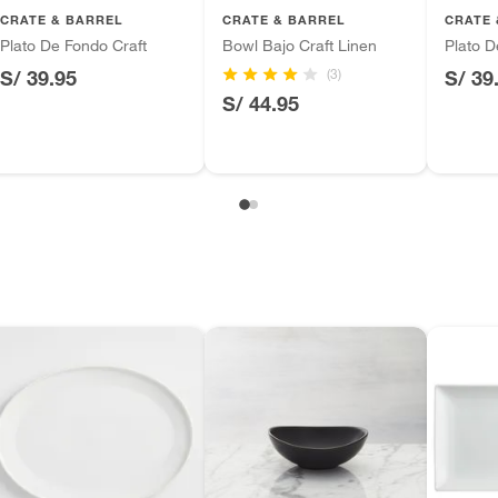
inión
CRATE & BARREL
CRATE & BARREL
CRATE 
Plato De Fondo Craft
Bowl Bajo Craft Linen
Plato D
(3)
S/ 39.95
S/ 39
S/ 44.95
, suplementos alimenticios, vitaminas.
ca
as de baño con señales de uso, sin empaques, etiquetas o
m