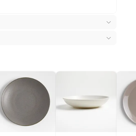
los recibes para hacer una devolución.
 diferentes, otras con restricciones y algunas
son:
ana
edores tienen:
ros productos para asfalto, hormigón, albañilería.
 38 cm x 28 cm
tros productos para asfalto.
ésticos, tecnología, línea blanca, colchones, muebles,