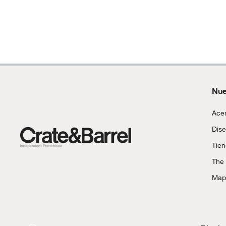
Nue
Acer
Dise
Tie
The
Mapa