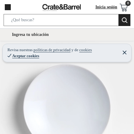
Inicia sesión
S
e
l
Ingresa tu ubicación
a
o
r
c
Revisa nuestras
políticas de privacidad
y
de
cookies
c
C
a
Aceptar cookies
e
h
r
t
r
B
a
i
r
a
o
r
n
-
i
c
o
n