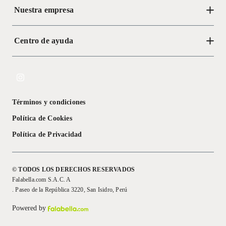
Nuestra empresa
Centro de ayuda
Acerca de Crate
Tiendas
Cambios y devoluciones
Libro de Reclamaciones
Términos y condiciones
Textos Legales
Política de Cookies
Política de Privacidad
© TODOS LOS DERECHOS RESERVADOS
Falabella.com S.A.C. A
. Paseo de la República 3220, San Isidro, Perú
Powered by