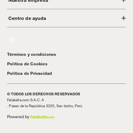
Centro de ayuda
Acerca de Crate
Tiendas
Cambios y devoluciones
Libro de Reclamaciones
Términos y condiciones
Textos Legales
Política de Cookies
Política de Privacidad
© TODOS LOS DERECHOS RESERVADOS
Falabella.com S.A.C. A
. Paseo de la República 3220, San Isidro, Perú
Powered by