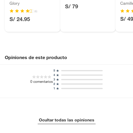
Glory
Camill
S/ 79
Licores y cigarros electrónicos.
(6)
S/ 4
S/ 24.95
Opiniones de este producto
5
4
3
0
comentarios
2
1
Ocultar todas las opiniones