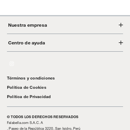
Nuestra empresa
Centro de ayuda
Acerca de Crate
Tiendas
Cambios y devoluciones
Libro de Reclamaciones
Términos y condiciones
Textos Legales
Política de Cookies
Política de Privacidad
© TODOS LOS DERECHOS RESERVADOS
Falabella.com S.A.C. A
. Paseo de la República 3220, San Isidro, Perú