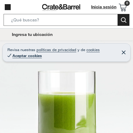
Inicia sesión
S
e
l
Ingresa tu ubicación
a
o
r
c
Revisa nuestras
políticas de privacidad
y
de
cookies
c
C
a
Aceptar cookies
e
h
r
t
r
B
a
i
r
a
o
r
n
-
i
c
o
n