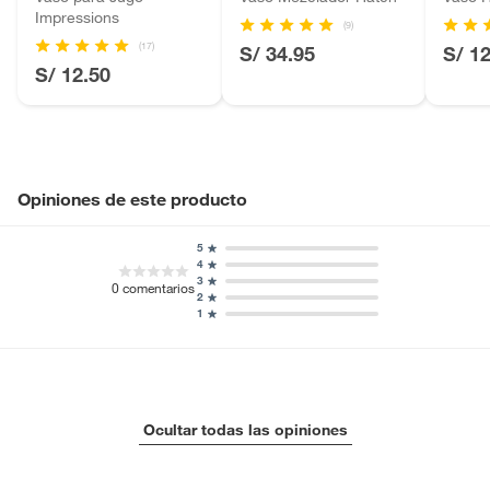
Impressions
Motocicletas y bicicletas motorizadas.
(9)
Licores y cigarros electrónicos.
(17)
S/ 34.95
S/ 1
S/ 12.50
Opiniones de este producto
5
4
3
0
comentarios
2
1
Ocultar todas las opiniones