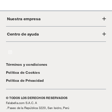
Nuestra empresa
Centro de ayuda
Acerca de Crate
Tiendas
Cambios y devoluciones
Libro de Reclamaciones
Términos y condiciones
Textos Legales
Política de Cookies
Política de Privacidad
© TODOS LOS DERECHOS RESERVADOS
Falabella.com S.A.C. A
. Paseo de la República 3220, San Isidro, Perú