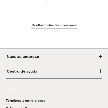
Ocultar todas las opiniones
Nuestra empresa
Centro de ayuda
Acerca de Crate
Tiendas
Cambios y devoluciones
Libro de Reclamaciones
Términos y condiciones
Textos Legales