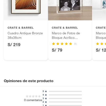
Alimentos, bebidas, fórmulas y leches para bebés.
Productos hechos a medida.
Alto
30cm
Pinturas de color a pedido.
Plantas.
Productos que hayan sido previamente instalados.
CRATE & BARREL
CRATE & BARREL
CRATE
Baterías de auto.
Cuadro Antique Bronze
Marco de Fotos de
Marco 
38x38cm
Bloque Acrílico
Bloque
Motocicletas y bicicletas motorizadas.
12x17cm
17x22
S/ 219
Licores y cigarros electrónicos.
(6)
S/ 79
S/ 1
Opiniones de este producto
5
4
3
0
comentarios
2
1