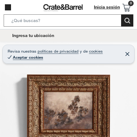
Inicia sesión
S
e
l
Ingresa tu ubicación
a
o
r
c
Revisa nuestras
políticas de privacidad
y
de
cookies
c
C
a
Aceptar cookies
e
h
r
t
r
B
a
i
r
a
o
r
n
-
i
c
o
n