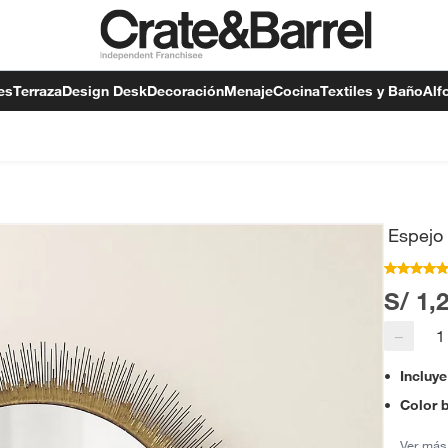
es
Terraza
Design Desk
Decoración
Menaje
Cocina
Textiles y Baño
Alf
Espejo
S/ 1,
−
Incluye
Color 
Ver más