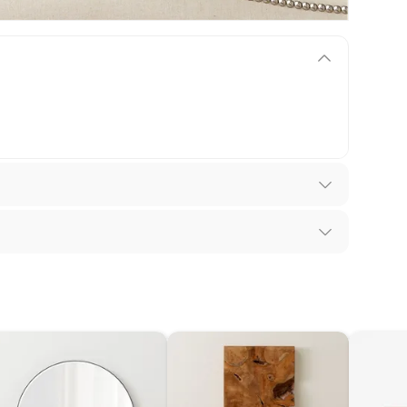
los recibes para hacer una devolución.
 diferentes, otras con restricciones y algunas
son:
edores tienen:
ros productos para asfalto, hormigón, albañilería.