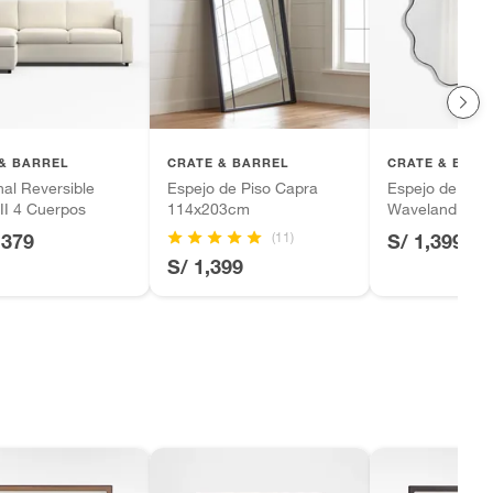
& BARREL
CRATE & BARREL
CRATE & BARR
al Reversible
Espejo de Piso Capra
Espejo de Par
 II 4 Cuerpos
114x203cm
Waveland 76c
(11)
,379
S/ 1,399
S/ 1,399