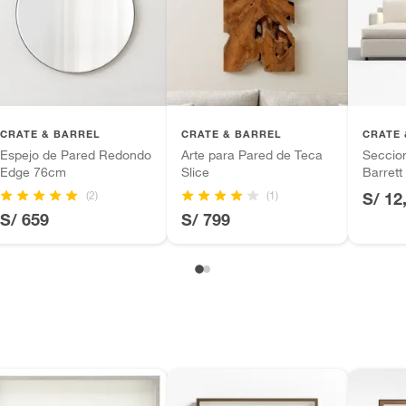
tros productos para asfalto.
ésticos, tecnología, línea blanca, colchones, muebles,
ntía se ajusta a nuestras políticas de cambios y
inión
iones.
CRATE & BARREL
CRATE & BARREL
CRATE 
Espejo de Pared Redondo
Arte para Pared de Teca
Seccion
Edge 76cm
Slice
Barrett
(2)
(1)
S/ 12
, suplementos alimenticios, vitaminas.
S/ 659
S/ 799
as de baño con señales de uso, sin empaques, etiquetas o