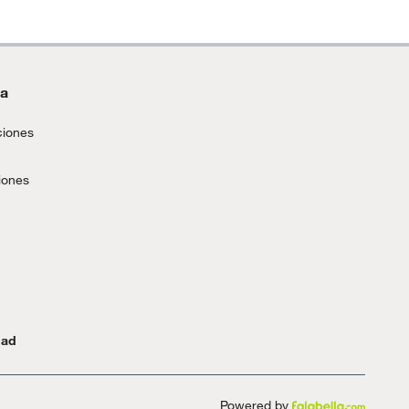
da
ciones
iones
dad
Powered by