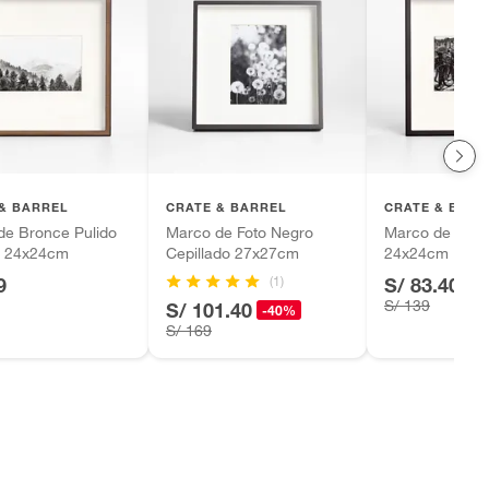
& BARREL
CRATE & BARREL
CRATE & BARR
de Bronce Pulido
Marco de Foto Negro
Marco de Foto
e 24x24cm
Cepillado 27x27cm
24x24cm
(1)
9
S/ 83.40
-4
S/ 139
S/ 101.40
-40%
S/ 169