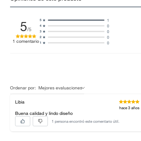
1
5
5
0
4
/5
0
3
0
2
1
comentario
0
1
Ordenar por:
Mejores evaluaciones
Libia
hace 3 años
Buena calidad y lindo diseño
1 persona encontró este comentario útil.