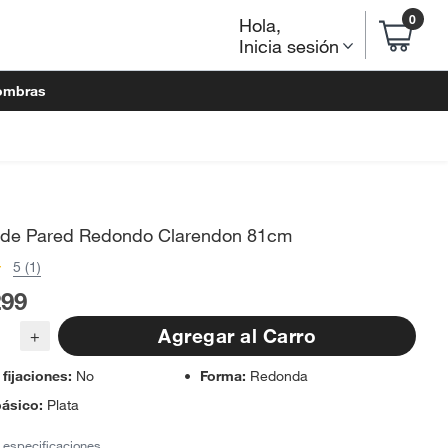
0
Hola
,
Inicia sesión
ombras
 de Pared Redondo Clarendon 81cm
5 (1)
299
Agregar al Carro
+
 fijaciones
:
No
Forma
:
Redonda
básico
:
Plata
 especificaciones