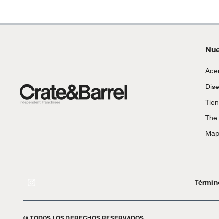
Nue
Acer
Dise
Tie
The
Mapa
Términ
© TODOS LOS DERECHOS RESERVADOS