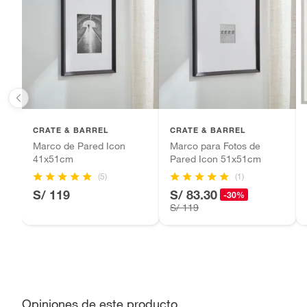
Baterías de auto.
Tipo de espejo
Pared
Motocicletas y bicicletas motorizadas.
Licores y cigarros electrónicos.
Forma
Redon
Número de piezas
1
CRATE & BARREL
CRATE & BARREL
Ancho
81 cm
Marco de Pared Icon
Marco para Fotos de
41x51cm
Pared Icon 51x51cm
(5)
(1)
Alto
81 cm
S/ 119
S/ 83.30
-30%
S/ 119
Uso Recomendado
Espejos
Incluye
No apli
Opiniones de este producto