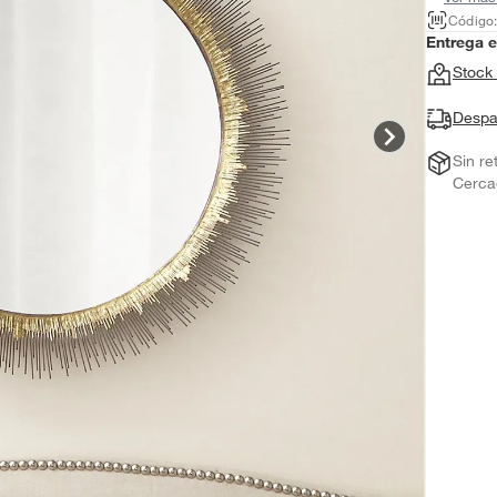
Código
Entrega 
Stock 
Despa
Sin re
Cerca