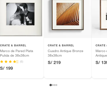
da
CRATE & BARREL
CRATE & BARREL
CRATE 
Marco de Pared Plata
Cuadro Antique Bronze
Marco 
Pulida de 38x38cm
38x38cm
Antiqu
(6)
S/ 219
S/ 13
S/ 199
 de sala
ca