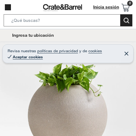
Inicia sesión
S
e
l
Ingresa tu ubicación
a
o
r
c
Revisa nuestras
políticas de privacidad
y
de
cookies
c
C
a
Aceptar cookies
e
h
r
t
r
B
a
i
r
a
o
r
n
-
i
c
o
n