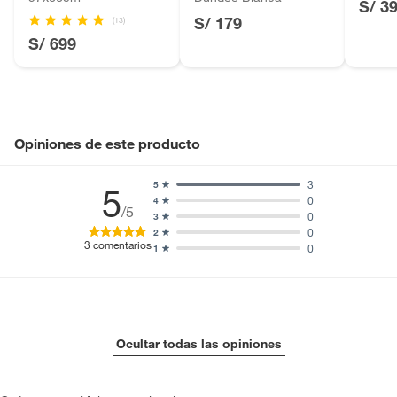
Motocicletas y bicicletas motorizadas.
S/ 3
S/ 179
(13)
Licores y cigarros electrónicos.
S/ 699
Opiniones de este producto
3
5
5
0
4
/5
0
3
0
2
3
comentarios
0
1
Ocultar todas las opiniones