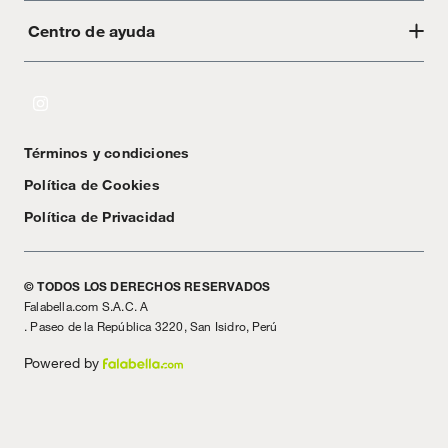
Centro de ayuda
Acerca de Crate
Tiendas
Cambios y devoluciones
Libro de Reclamaciones
Términos y condiciones
Textos Legales
Política de Cookies
Política de Privacidad
© TODOS LOS DERECHOS RESERVADOS
Falabella.com S.A.C. A
. Paseo de la República 3220, San Isidro, Perú
Powered by