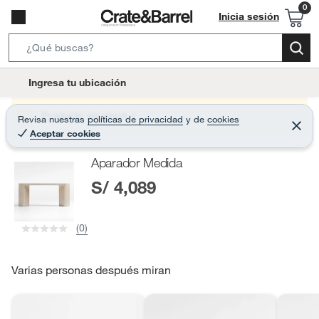
Inicia sesión
S
e
l
Ingresa tu ubicación
a
o
r
c
Producto sin stock :(
Revisa nuestras
políticas de privacidad
y
de
cookies
c
C
a
Aceptar cookies
e
h
r
t
r
B
Aparador Medida
a
i
r
a
S/ 4,089
o
r
n
-
(0)
i
c
o
Varias personas después miran
n