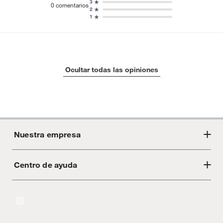
3
0
comentarios
2
1
Ocultar todas las opiniones
Nuestra empresa
Centro de ayuda
Acerca de Crate
Tiendas
Cambios y devoluciones
Libro de Reclamaciones