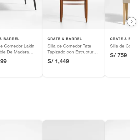
& BARREL
CRATE & BARREL
CRATE & BARR
e Comedor Lakin
Silla de Comedor Tate
Silla de Come
ible De Madera
Tapizado con Estructura
S/ 759
tural (6 a 8
de Madera
199
S/ 1,449
s)