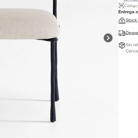
Código
Entrega 
Stock 
Despa
Sin re
Cerca