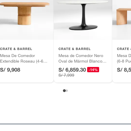
or
CRATE & BARREL
CRATE & BARREL
CRATE 
Mesa De Comedor
Mesa de Comedor Nero
Mesa D
Extendible Roseau (4-6
Oval de Mármol Blanco
(6-8 Pu
Puestos)
con Base de Latón Negro
S/ 9,908
S/ 6,859.30
S/ 8,
-14%
(4 Puestos)
S/ 7,999