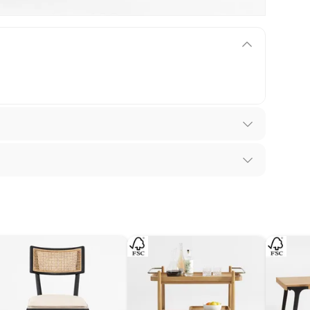
los recibes para hacer una devolución.
 diferentes, otras con restricciones y algunas
son:
edores tienen:
ros productos para asfalto, hormigón, albañilería.