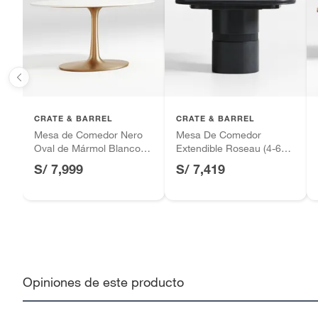
Motocicletas y bicicletas motorizadas.
Tipo
Comed
Licores y cigarros electrónicos.
CRATE & BARREL
CRATE & BARREL
Mesa de Comedor Nero
Mesa De Comedor
Oval de Mármol Blanco
Extendible Roseau (4-6
con Base de Latón
Puestos)
S/ 7,999
S/ 7,419
Dorado (4 Puestos)
Opiniones de este producto