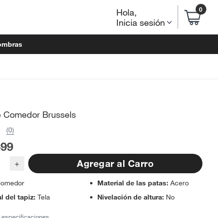
0
Hola
,
Inicia sesión
ombras
De Comedor Brussels
(0)
499
Agregar al Carro
+
omedor
Material de las patas
:
Acero
l del tapiz
:
Tela
Nivelación de altura
:
No
 especificaciones