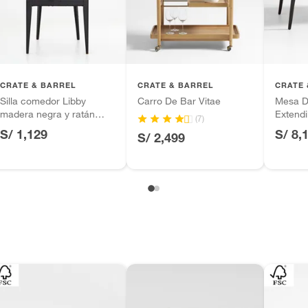
tros productos para asfalto.
ésticos, tecnología, línea blanca, colchones, muebles,
inión
CRATE & BARREL
CRATE & BARREL
CRATE 
Silla comedor Libby
Carro De Bar Vitae
Mesa D
ro
madera negra y ratán
Extend
(7)
natural
Teca Na
S/ 1,129
S/ 8,
S/ 2,499
, suplementos alimenticios, vitaminas.
Puesto
as de baño con señales de uso, sin empaques, etiquetas o
ente ensamblado