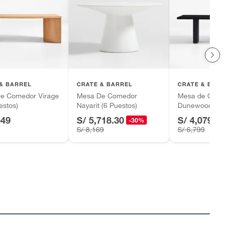
& BARREL
CRATE & BARREL
CRATE & BARR
e Comedor Virage
Mesa De Comedor
Mesa de Come
estos)
Nayarit (6 Puestos)
Dunewood Cha
Madera de Ma
549
S/ 5,718.30
S/ 4,079.40
-30%
Puestos)
S/ 8,169
S/ 6,799