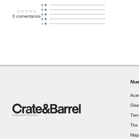
5
4
3
0
comentarios
2
1
Nue
Acer
Dise
Tie
The
Mapa