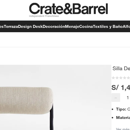
es
Terraza
Design Desk
Decoración
Menaje
Cocina
Textiles y Baño
Alf
Silla 
S/ 1,
−
Tipo
:
C
Materia
Ver más