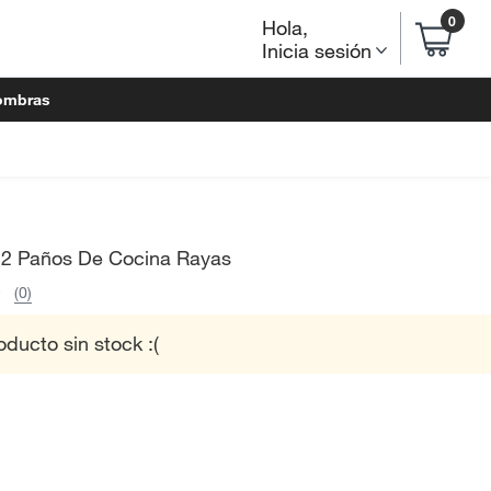
0
Hola
,
Inicia sesión
ombras
 2 Paños De Cocina Rayas
(0)
oducto sin stock :(