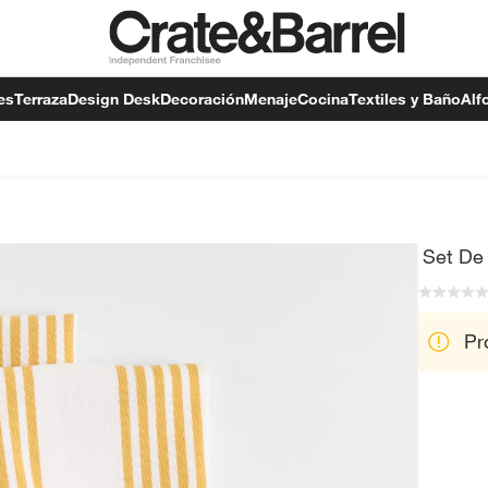
es
Terraza
Design Desk
Decoración
Menaje
Cocina
Textiles y Baño
Alf
Set De
Pr