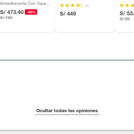
Antiadherente Con Tapa
(3)
Calphalon
S/ 473.40
-40%
S/ 53
S/ 449
, suplementos alimenticios, vitaminas.
S/ 789
S/ 89
as de baño con señales de uso, sin empaques, etiquetas o
Ocultar todas las opiniones