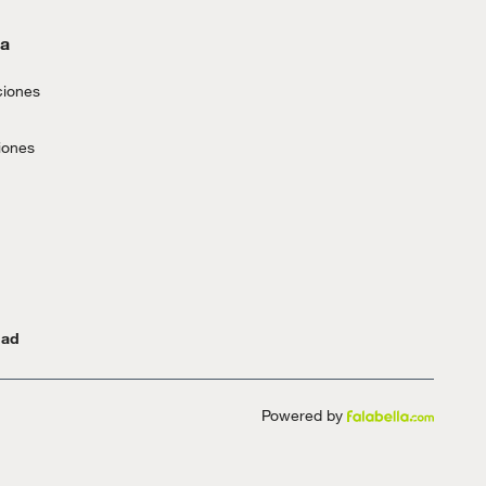
da
ciones
iones
dad
Powered by