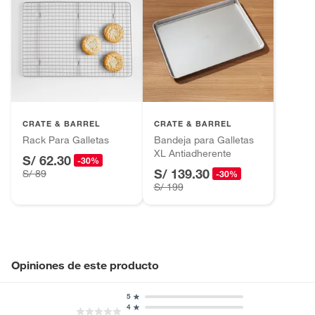
CRATE & BARREL
CRATE & BARREL
Rack Para Galletas
Bandeja para Galletas
XL Antiadherente
S/ 62.30
-30%
S/ 139.30
S/ 89
-30%
S/ 199
Opiniones de este producto
5
4