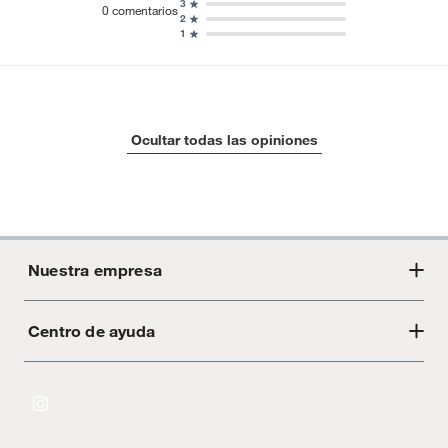
3
0
comentarios
2
1
Ocultar todas las opiniones
Nuestra empresa
Centro de ayuda
Acerca de Crate
Tiendas
Cambios y devoluciones
Libro de Reclamaciones