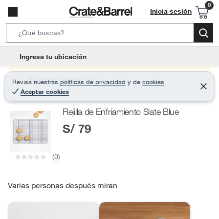
Inicia sesión
S
e
l
Ingresa tu ubicación
a
o
r
c
Producto sin stock :(
Revisa nuestras
políticas de privacidad
y
de
cookies
c
C
a
Aceptar cookies
e
h
r
t
r
B
Rejilla de Enfriamiento Slate Blue
a
i
r
a
S/ 79
o
r
n
-
(0)
i
c
o
Varias personas después miran
n