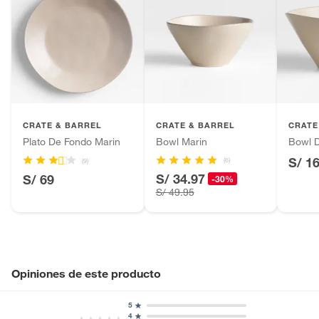
CRATE & BARREL
CRATE & BARREL
CRATE
Plato De Fondo Marin
Bowl Marin
Bowl D
S/ 1
(6)
(9)
S/ 34.97
S/ 69
-30%
S/ 49.95
Opiniones de este producto
5
4