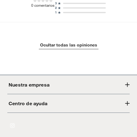
3
0
comentarios
2
1
Ocultar todas las opiniones
Nuestra empresa
Centro de ayuda
Acerca de Crate
Tiendas
Cambios y devoluciones
Libro de Reclamaciones