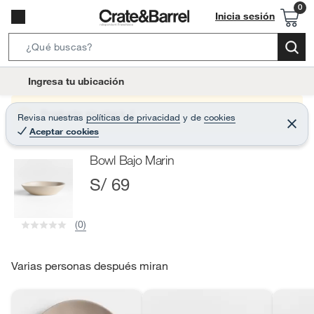
Inicia sesión
S
e
l
Ingresa tu ubicación
a
o
r
c
Producto sin stock :(
Revisa nuestras
políticas de privacidad
y
de
cookies
c
C
a
Aceptar cookies
e
h
r
t
r
B
Bowl Bajo Marin
a
i
r
a
S/ 69
o
r
n
-
(0)
i
c
o
Varias personas después miran
n