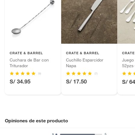
CRATE & BARREL
CRATE & BARREL
CRATE
Cuchara de Bar con
Cuchillo Esparcidor
Juego 
Triturador
Napa
52pzs 
(9)
(7)
S/ 34.95
S/ 17.50
S/ 6
Opiniones de este producto
5
5