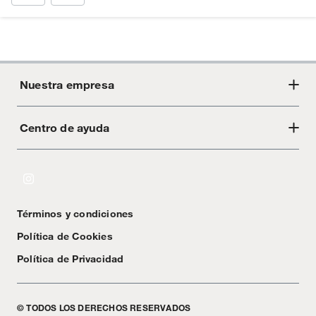
Nuestra empresa
Centro de ayuda
Acerca de Crate
Tiendas
Cambios y devoluciones
Libro de Reclamaciones
Términos y condiciones
Textos Legales
Política de Cookies
Política de Privacidad
© TODOS LOS DERECHOS RESERVADOS