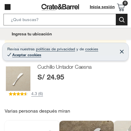
Inicia sesión
S
e
l
Ingresa tu ubicación
a
o
r
c
Producto sin stock :(
Revisa nuestras
políticas de privacidad
y
de
cookies
c
C
a
Aceptar cookies
e
h
r
t
r
B
Cuchillo Untador Caesna
a
i
r
a
S/ 24.95
o
r
n
-
4.3 (6)
i
c
o
Varias personas después miran
n