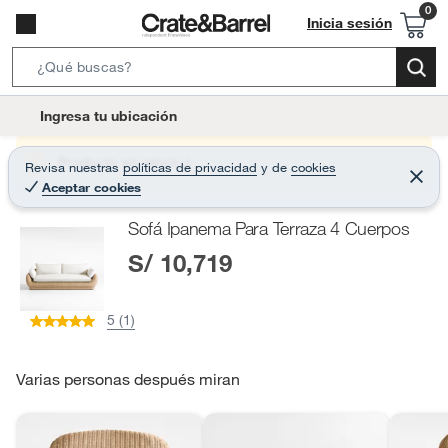
Inicia sesión
S
e
l
Ingresa tu ubicación
a
o
r
c
Producto sin stock :(
Revisa nuestras
políticas de privacidad
y
de
cookies
c
C
a
Aceptar cookies
e
h
r
t
r
B
Sofá Ipanema Para Terraza 4 Cuerpos
a
i
r
a
S/ 10,719
o
r
n
-
5 (1)
i
c
o
Varias personas después miran
n