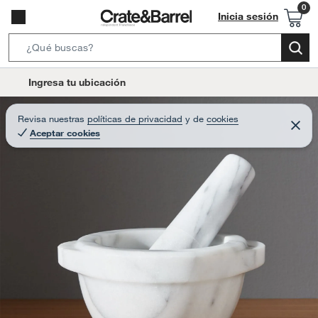
Inicia sesión
S
e
l
Ingresa tu ubicación
a
o
r
c
Revisa nuestras
políticas de privacidad
y
de
cookies
c
C
a
Aceptar cookies
e
h
r
t
r
B
a
i
r
a
o
r
n
-
i
c
o
n