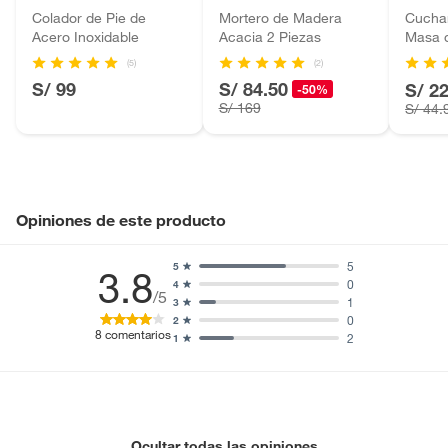
Baterías de auto.
Colador de Pie de
Mortero de Madera
Cucha
Acero Inoxidable
Acacia 2 Piezas
Masa d
Motocicletas y bicicletas motorizadas.
Licores y cigarros electrónicos.
(5)
(2)
S/ 99
S/ 84.50
S/ 2
-50%
S/ 169
S/ 44.
Opiniones de este producto
5
5
3.8
0
4
/5
1
3
0
2
8
comentarios
2
1
Ocultar todas las opiniones