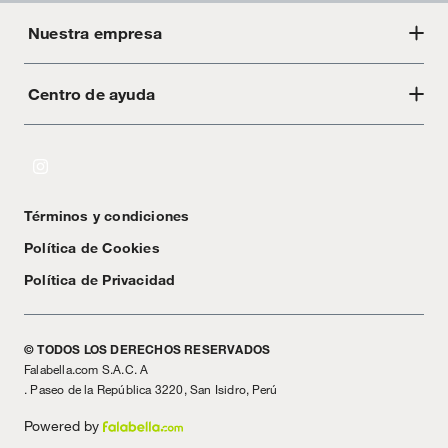
Nuestra empresa
Centro de ayuda
Acerca de Crate
Tiendas
Cambios y devoluciones
Libro de Reclamaciones
Términos y condiciones
Textos Legales
Política de Cookies
Política de Privacidad
© TODOS LOS DERECHOS RESERVADOS
Falabella.com S.A.C. A
. Paseo de la República 3220, San Isidro, Perú
Powered by