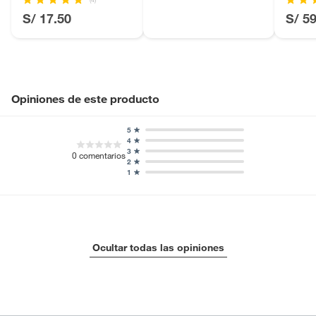
Licores y cigarros electrónicos.
S/ 17.50
S/ 5
Opiniones de este producto
5
4
3
0
comentarios
2
1
Ocultar todas las opiniones