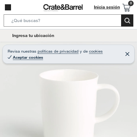
Inicia sesión
S
e
l
Ingresa tu ubicación
a
o
r
c
Revisa nuestras
políticas de privacidad
y
de
cookies
c
C
a
Aceptar cookies
e
h
r
t
r
B
a
i
r
a
o
r
n
-
i
c
o
n