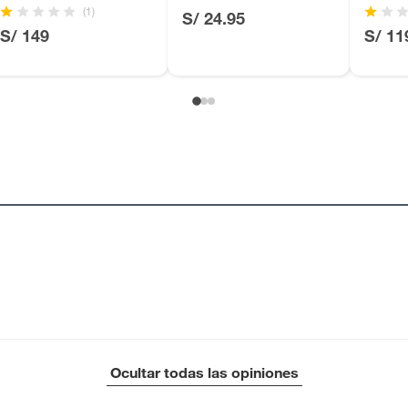
(1)
S/ 24.95
, suplementos alimenticios, vitaminas.
S/ 149
S/ 11
ca
as de baño con señales de uso, sin empaques, etiquetas o
Ocultar todas las opiniones