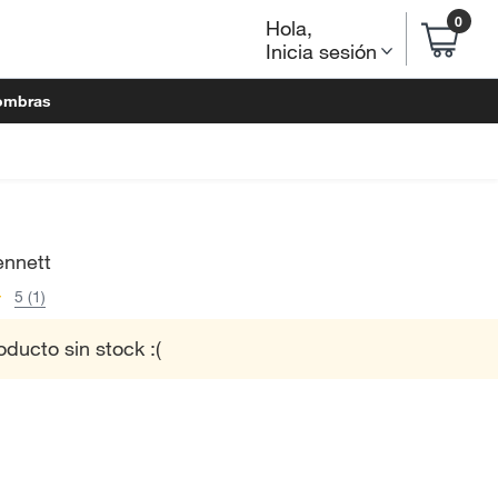
0
Hola
,
Inicia sesión
ombras
ennett
5 (1)
oducto sin stock :(