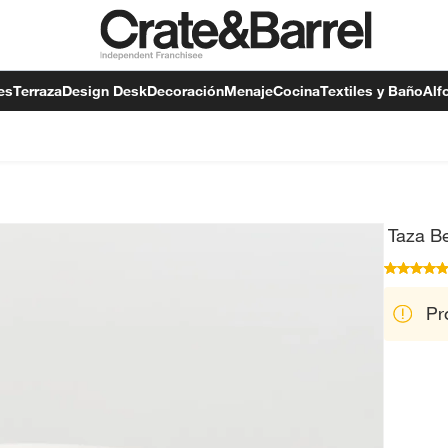
es
Terraza
Design Desk
Decoración
Menaje
Cocina
Textiles y Baño
Alf
Taza B
Pr