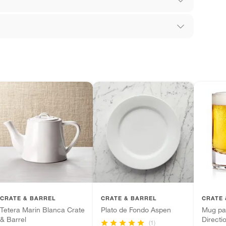
los recibes para hacer una devolución.
 diferentes, otras con restricciones y algunas
son:
ana
edores tienen:
ros productos para asfalto, hormigón, albañilería.
ona
tros productos para asfalto.
ésticos, tecnología, línea blanca, colchones, muebles,
inión
CRATE & BARREL
CRATE & BARREL
CRATE 
Tetera Marin Blanca Crate
Plato de Fondo Aspen
Mug pa
& Barrel
Directi
(1)