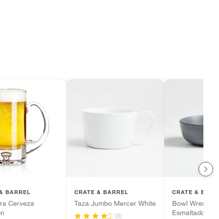
& BARREL
CRATE & BARREL
CRATE & BARR
ra Cerveza
Taza Jumbo Mercer White
Bowl Wren de 
on
Esmaltado
(3)