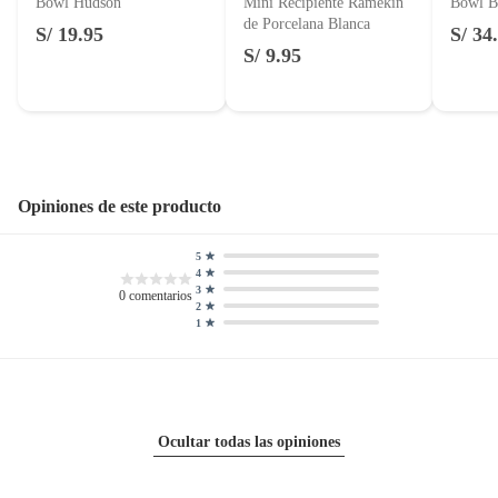
Motocicletas y bicicletas motorizadas.
Bowl Hudson
Mini Recipiente Ramekin
Bowl B
de Porcelana Blanca
Licores y cigarros electrónicos.
S/ 19.95
S/ 34
S/ 9.95
Opiniones de este producto
5
4
3
0
comentarios
2
1
Ocultar todas las opiniones