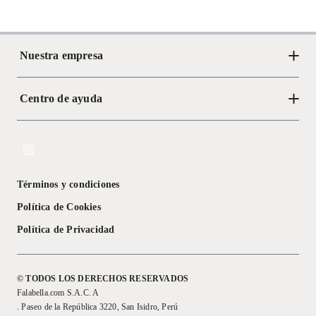
Nuestra empresa
Centro de ayuda
Acerca de Crate
Tiendas
Cambios y devoluciones
Libro de Reclamaciones
Términos y condiciones
Textos Legales
Política de Cookies
Política de Privacidad
© TODOS LOS DERECHOS RESERVADOS
Falabella.com S.A.C. A
. Paseo de la República 3220, San Isidro, Perú