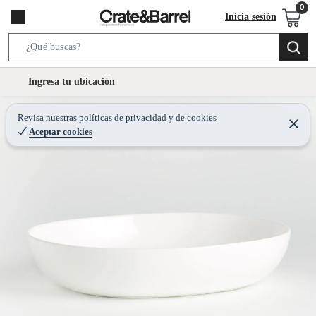
Inicia sesión
S
e
l
Ingresa tu ubicación
a
o
r
c
Revisa nuestras
políticas de privacidad
y
de
cookies
c
C
a
Aceptar cookies
e
h
r
t
r
B
a
i
r
a
o
r
n
-
i
c
o
n