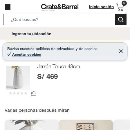
Inicia sesión
S
e
l
Ingresa tu ubicación
a
o
r
c
Producto sin stock :(
Revisa nuestras
políticas de privacidad
y
de
cookies
c
C
a
Aceptar cookies
e
h
r
t
r
B
Jarrón Toluca 43cm
a
i
r
a
S/ 469
o
r
n
-
(0)
i
c
o
Varias personas después miran
n