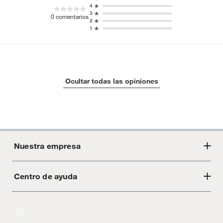
4
3
0
comentarios
2
1
Ocultar todas las opiniones
Nuestra empresa
Centro de ayuda
Acerca de Crate
Tiendas
Cambios y devoluciones