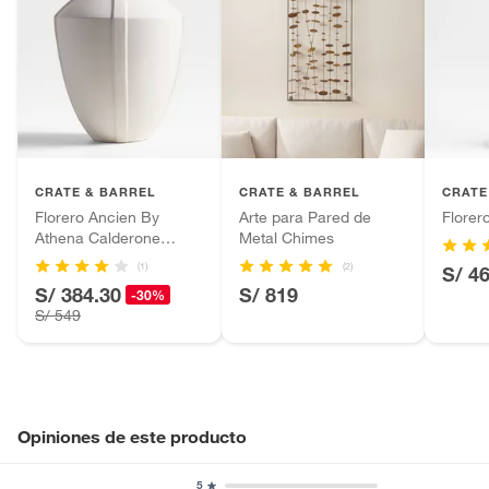
CRATE & BARREL
CRATE & BARREL
CRATE
Florero Ancien By
Arte para Pared de
Flore
Athena Calderone
Metal Chimes
43cm
(1)
(2)
S/ 4
S/ 384.30
S/ 819
-30%
S/ 549
Opiniones de este producto
5