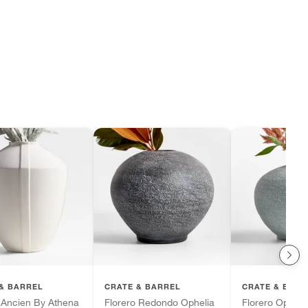
& BARREL
CRATE & BARREL
CRATE & BARR
 Ancien By Athena
Florero Redondo Ophelia
Florero Ophel