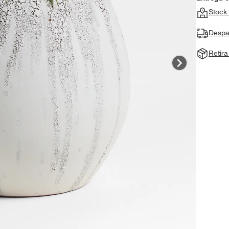
Stock 
Despa
Retir