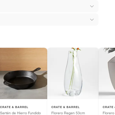
ca
los recibes para hacer una devolución.
 diferentes, otras con restricciones y algunas
son:
edores tienen:
ros productos para asfalto, hormigón, albañilería.
tros productos para asfalto.
ésticos, tecnología, línea blanca, colchones, muebles,
inión
CRATE & BARREL
CRATE & BARREL
CRATE 
Sartén de Hierro Fundido
Florero Regen 53cm
Florero