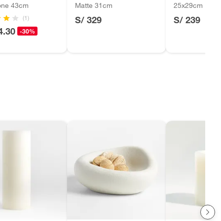
one 43cm
Matte 31cm
25x29cm
(1)
S/ 329
S/ 239
4.30
-30%