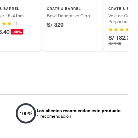
& BARREL
CRATE & BARREL
CRATE & BARR
llar 15x41cm
Bowl Decorativo Cirro
Vela de Cera s
Parpadeante 
(1)
S/ 329
3.40
-40%
S/ 132.30
-
S/ 189
Los clientes recomiendan este producto
100
%
1
recomendación