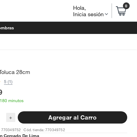
0
Hola
,
Inicia sesión
ombras
 Toluca 28cm
5 (1)
9
 180 minutos
Agregar al Carro
+
: 770349752
Cód. tienda: 770349752
en
Cercado De Lima