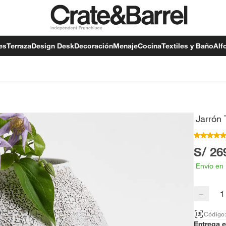
es
Terraza
Design Desk
Decoración
Menaje
Cocina
Textiles y Baño
Alf
Jarrón
S/ 26
Envío en
−
Código
Entrega 