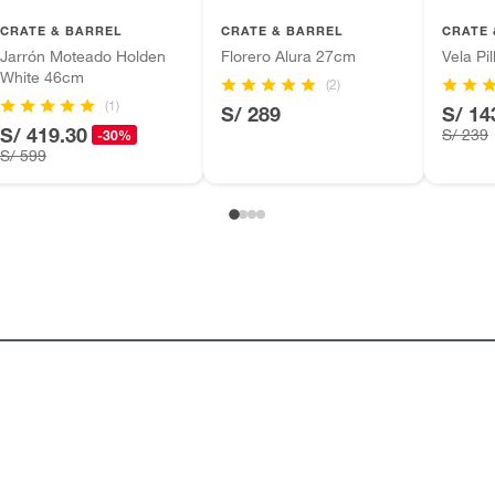
CRATE & BARREL
CRATE & BARREL
CRATE 
Jarrón Moteado Holden
Florero Alura 27cm
Vela Pi
White 46cm
(2)
(1)
S/ 289
S/ 14
S/ 419.30
S/ 239
-30%
S/ 599