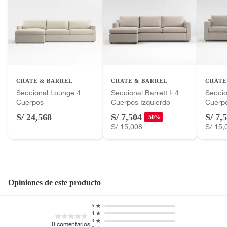
Por motivos de salubridad, la ropa interior inferior y ropas de
baño con señales de uso, sin empaques, etiquetas o sellos.
Alimentos, bebidas, fórmulas y leches para bebés.
Productos hechos a medida.
Pinturas de color a pedido.
Plantas.
Productos que hayan sido previamente instalados.
CRATE & BARREL
CRATE & BARREL
CRATE
Seccional Lounge 4
Seccional Barrett Ii 4
Seccion
Baterías de auto.
Cuerpos
Cuerpos Izquierdo
Cuerp
Motocicletas y bicicletas motorizadas.
S/ 24,568
S/ 7,504
S/ 7,
-50%
Licores y cigarros electrónicos.
S/ 15,008
S/ 15,
Opiniones de este producto
5
4
3
0
comentarios