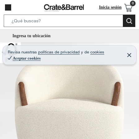
Inicia sesión
S
e
l
Ingresa tu ubicación
a
o
r
c
Revisa nuestras
políticas de privacidad
y
de
cookies
c
C
a
e
Aceptar cookies
h
r
t
r
B
a
i
r
a
o
r
n
-
i
c
o
n