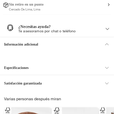
Sin retiro en un punto
Cercado De Lima, Lima
¿Necesitas ayuda?
¿
N
Te asesoramos por chat o teléfono
e
c
e
s
i
Información adicional
t
a
s
a
y
u
d
a
?
Especificaciones
Poliéster
Material del tapiz
Satisfacción garantizada
La mayoría de los productos tienen
30 días desde que los recibes para
Varias personas después miran
hacer una devolución.
12
Garantía del
proveedor en meses
Sin embargo, tenemos categorías que cuentan con plazos diferentes,
otras con restricciones y algunas que no se pueden devolver ni