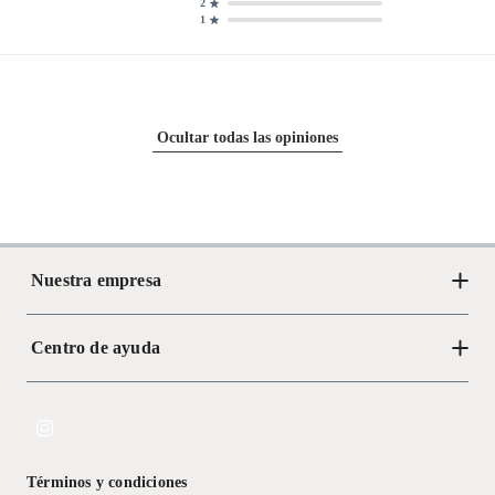
2
1
Ocultar todas las opiniones
Nuestra empresa
Centro de ayuda
Acerca de Crate
Tiendas
Cambios y devoluciones
Libro de Reclamaciones
Términos y condiciones