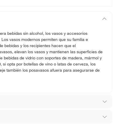
era bebidas sin alcohol, los vasos y accesorios
. Los vasos modernos permiten que su familia e
de bebidas y los recipientes hacen que el
savasos, elevan los vasos y mantienen las superficies de
e bebidas de vidrio con soportes de madera, mármol y
si opta por botellas de vino o latas de cerveza, los
Deje también los posavasos afuera para asegurarse de
los recibes para hacer una devolución.