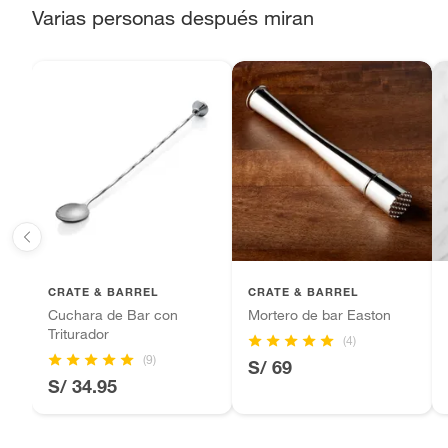
Varias personas después miran
Sin embargo, tenemos categorías que cuentan con plazos
que no se pueden devolver ni cambiar. Conoce cuáles 
Productos vendidos por
Falabella, Tottus y otros vend
48 horas: cemento, mezclas de hormigón, morteros, yeso y ot
7 días: colchones y productos de combustión.
Productos vendidos por
Sodimac
tienen:
48 horas: cemento, mezclas de hormigón, morteros, yeso y o
7 días: productos eléctricos o a combustión, electrodom
bicicletas y máquinas.
No se pueden devolver o cambiar bajo cambio de op
CRATE & BARREL
CRATE & BARREL
Cuchara de Bar con
Mortero de bar Easton
Productos de compra internacional.
Triturador
(4)
Productos comprados en Outlet Atocongo.
(9)
S/ 69
Productos perecibles como alimentos, bebidas, medicamentos
S/ 34.95
Productos digitales (descarga inmediata).
Por motivos de salubridad, la ropa interior inferior y rop
sellos.