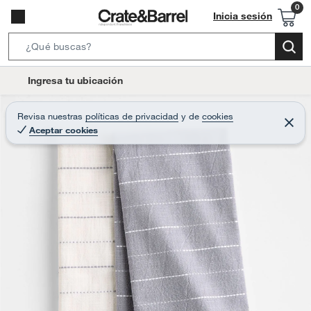
Inicia sesión
S
e
l
Ingresa tu ubicación
a
o
r
c
Revisa nuestras
políticas de privacidad
y
de
cookies
c
C
a
Aceptar cookies
e
h
r
t
r
B
a
i
r
a
o
r
n
-
i
c
o
n