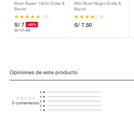
Bowl Aspen 18cm Crate &
Mini Bowl Negro Crate &
Barrel
Barrel
(12)
(9)
S/ 7
S/ 7.50
-60%
S/ 17.50
Opiniones de este producto
5
4
3
0
comentarios
2
1