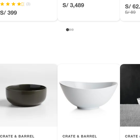
(3)
S/ 3,489
S/ 62
, suplementos alimenticios, vitaminas.
S/ 399
S/ 89
as de baño con señales de uso, sin empaques, etiquetas o
ca
CRATE & BARREL
CRATE & BARREL
CRATE 