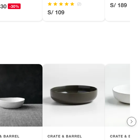
(2)
S/ 189
.30
-30%
S/ 109
& BARREL
CRATE & BARREL
CRATE & BARR