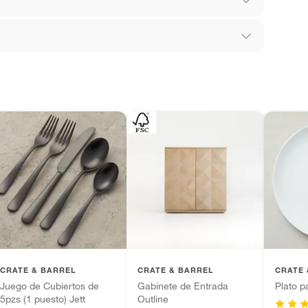
los recibes para hacer una devolución.
l
 diferentes, otras con restricciones y algunas
son:
ana
edores tienen:
ros productos para asfalto, hormigón, albañilería.
tros productos para asfalto.
ésticos, tecnología, línea blanca, colchones, muebles,
s de 18 cm
inión
CRATE & BARREL
CRATE & BARREL
CRATE 
Juego de Cubiertos de
Gabinete de Entrada
Plato p
5pzs (1 puesto) Jett
Outline