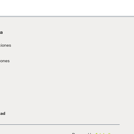
da
ciones
iones
dad