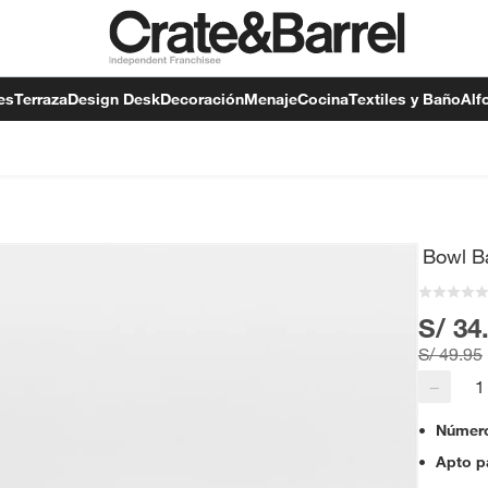
es
Terraza
Design Desk
Decoración
Menaje
Cocina
Textiles y Baño
Alf
Bowl Ba
S/ 34
S/ 49.95
−
Número
Apto pa