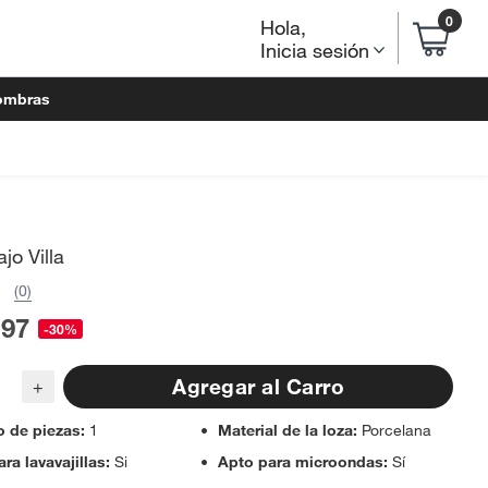
0
Hola
,
Inicia sesión
ombras
jo Villa
(0)
.97
-30%
Agregar al Carro
+
 de piezas
:
1
Material de la loza
:
Porcelana
ra lavavajillas
:
Si
Apto para microondas
:
Sí