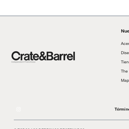
Nue
Acer
Dise
Tie
The
Mapa
Términ